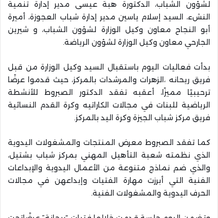
لشؤون الشباب، الدكتورة هبة عيسى مدير إدارة تنمية
النشء، السيد إسلام ياسين مدير إدارة شباب العجوزة، أميرة
أبو النجاح معاون وكيل الوزارة لشؤون الشباب، و شيرين
الجارحي معاون وكيل الوزارة لشؤون الرياضة.
بدأت فعاليات اليوم باستقبال السيد وكيل الوزارة من قبل
فريق ريحانه ،الزهرات والمرشدات بالمركز، حيث قدموا عرضًا
ترحيبيًا مميزًا، أعقبه تفقد الدكتور الصبروط للأنشطة
الرياضية للبنات في مجالات الكاراتيه وكرة القدم النسائية
فريق مركز شباب الجيزة وكرة اليد بالمركز.
كما تفقد الصبروط معرض المنتجات والمشغولات اليدوية
الذي نظمته شعبة التأهيل المهني بمركز شباب بشتيل،
والذي ضم نماذج متنوعة من الأعمال اليدوية والإبداعات
الفنية التي أبرزت مهارة الفتيات وإبداعهن في مجالات
الحرف اليدوية والمشغولات الفنية.
وتضمن اليوم جلسة قدمت خلالها فتيات “ريحانة” عرضًاتحت