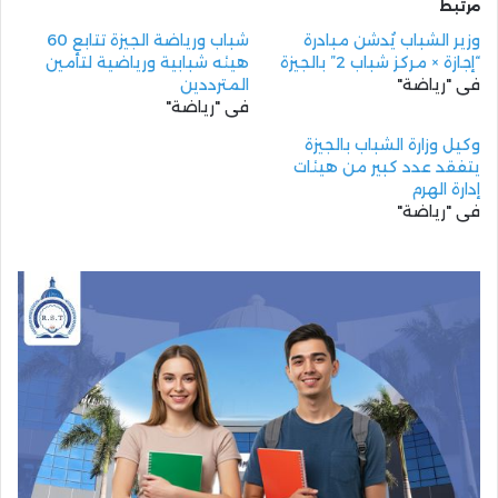
مرتبط
وزير الشباب يُدشن مبادرة
شباب ورياضة الجيزة تتابع 60
“إجازة × مركز شباب 2” بالجيزة
هيئه شبابية ورياضية لتأمين
في "رياضة"
المترددين
في "رياضة"
وكيل وزارة الشباب بالجيزة
يتفقد عدد كبير من هيئات
إدارة الهرم
في "رياضة"