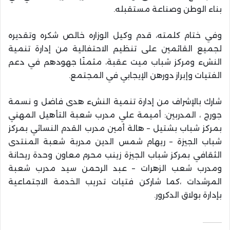
بناء الوطن وصناعة مستقبله.
وفي ختام كلمته، قدم وكيل الوزاره خالص شكره وتقديره
لجميع القائمين على تنظيم الاحتفالية من إدارة تنمية
النشء ومركز شباب ميت عقبة، مثمنًا جهودهم في دعم
الفتيات وإبراز دورهن الإيجابي في المجتمع.
شارك بالإشراف من إدارة تنمية النشء هدى فاضل و نسمة
جورج ، المدربين: أميمة علي مدرب شعبة التأهيل المهني
بمركز شباب بشتيل – هالة أمين مدرب القدم النسائي بمركز
شباب الجيزة – ريهام شمس الدين مدربة شعبة المنتدى
الثقافي بمركز شباب الجيزة زينب محرم معاون وحدة ريحانة
ومدرب شعب الزهرات – عبد الرحمن سيد مدرب شعبة
المرشدات ،كما شاركن فتيات تدريب الخدمة الاجتماعية
بإدارة بولاق الدكرور.