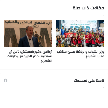
مقالات ذات صلة
وزير الشباب والرياضة يهنئ منتخب
أركادي دفوركوفيتش: نأمل أن
مصر للشطرنج
تستضيف مصر المزيد من بطولات
الشطرنج
تابعنا على فيسبوك