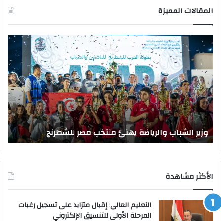
المقالات المميزة
وزير
وزي
الشباب
الت
والرياضة
الع
يهنئ
يتف
منتخب
مك
مصر
الت
للشطرنج
الر
بجا
و
الق
وزير الشباب والرياضة يهنئ منتخب مصر للشطرنج
ا
الأكثر مشاهدة
التعليم العالي: إقبال متزايد على تسجيل رغبات
المرحلة الأولى للتنسيق الإلكتروني