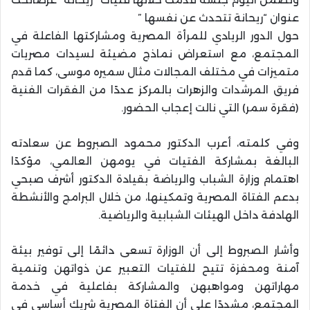
عنوان “ريحانة تتحدث عن نفسها ”
حول الدور الريادي للمرأة المصرية ومشاركتها الفاعلة في
المجتمع، مع استعراض نماذج مضيئة لسيدات مصريات
متميزات في مختلف المجالات مثال سميره موسى، كما قدم
فريق المرشدات والزهرات بالمركز عددًا من الفقرات الفنية
(فقرة سمر) التي نالت إعجاب الحضور.
وفي كلمته، أعرب الدكتور محمود الصبروط عن سعادته
البالغة بمشاركة الفتيات في يومهن العالمي، مؤكدًا
اهتمام وزارة الشباب والرياضة بقيادة الدكتور أشرف صبحي
بدعم الفتاة المصرية وتمكينها، من خلال البرامج والأنشطة
الهادفة داخل الهيئات الشبابية والرياضية.
وأشار الصبروط إلى أن الوزارة تسعى دائمًا إلى توفير بيئة
آمنة ومحفزة تتيح للفتيات التعبير عن ذواتهن وتنمية
مهاراتهن ومواهبهن والمشاركة بفاعلية في خدمة
المجتمع، مشددًا على أن الفتاة المصرية شريك أساسي في