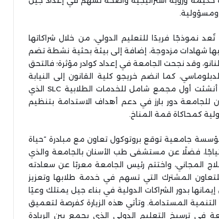
 حكيمة ورؤية استراتيجية واضحة تسهم في إعداد جيل
 ومسؤولية.
ٌعد نموذجًا فريدًا للتعليم الدولي، من خلال شراكاتها
ابها شهادات مزدوجة، إضافة إلى بيئة بحثية نشطة تضم
لنانو، وقد نجحت الجامعة في إعداد كوادر مؤثرة؛ فالتحق
بلوماسي، كما انضم خريجو كلية القانون إلى النيابة
العامة ومجلس الدولة، فضلًا عن أن الجامعة أنشئت أول مجمع شامل للخدمات الطلابية SLC الذي
أن للجامعة دور بارز في دعم أهداف الاستدامة بتنظيم
لية كمحاكاة قمة المناخ.
مؤسسة جامعية توقع بروتوكول تعاون مع مبادرة “حياة
حتياجًا، فضلًا عن مستشفى طب الأسنان بالجامعة والذي
 800 إلى 1000 مواطن للعلاج المجاني، واختتم رئيس الجامعة معربًا عن سعادته
لتعاون المشترك التي تسهم في خدمة طلابها وتعزيز
 إيمانها بدور الشراكات الدولية في بناء جيل يمتلك وعيًا
التنمية المستدامة. وتأتي هذه الزيارة كفرصة لتعميق
معة في ترسيخ التعليم الدولي الذي يجمع بين الريادة