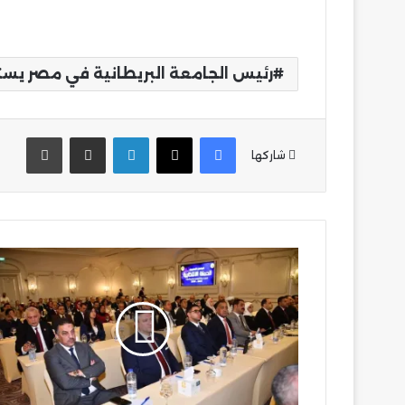
رئيس الجامعة البريطانية في مصر يس
فيسبوك
‫X
لينكدإن
مشاركة عبر البريد
طباع
شاركها
محمد
يحيى
كليب
مرشح
أبو
النمرس
والحوامدية
يشارك