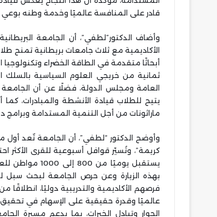
المستدامة، مؤكدة أن هذا النجاح يعكس قيادة
قادر على المنافسة عالميًا وخدمة وطنه بوعي
وأضاف الدكتور”لطفي”، أن الجامعة البريطانية ت
الأكاديمية مع ثلاث جامعات بريطانية تمنح طل
أبحاثًا متقدمة في الطاقة الخضراء وتكنولوجيا ا
ثمانية من خريجي العلوم السياسية بالسلك الد
يتيح للطلاب قيادة الأنشطة والمبادرات، كما 
ماراثونات من أجل التنمية المستدامة وبرامج دو
وأوضح الدكتور “لطفي”، أن الجامعة تٌعد أول 
كريمة”، وتُسيّر قوافل أسبوعية للقرى الأكثر ا
يستقبل يوميًا من
بهذه الزيارة وعن حرص الجامعة لبحث سبل ل
فرصهم الأكاديمية والتدريبية دوليًا، انطلاقًا من
عالميًا وقدرة حقيقية على الإسهام في تحقيق 
الحوار وتبادل الخبرات، بما يدعم مسيرة الجا