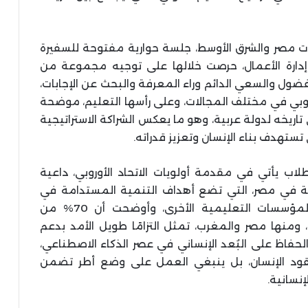
ت مصر والشرق الأوسط، جلسة حوارية مفتوحة للسفيرة
إدارة الأعمال، حرصت خلالها على توجيه مجموعة من
ضول والسعي الدائم وراء المعرفة والبحث عن الإجابات،
وروبي في مختلف المجالات، وعلى رأسها التعليم، موضحة
 تاريخه لدولة عربية، وهو ما يعكس الشراكة الاستراتيجية
ستهدف بناء الإنسان وتعزيز قدراته.
اب يأتي في مقدمة أولويات الاتحاد الأوروبي، داعية
انية في مصر، التي تضع أهداف التنمية المستدامة في
قلب رسالتها الأكاديمية، بخلاف العديد من المؤسسات التعليمية الأخرى، وأوضحت أن 70% من
ية، ومنها مصر والمغرب، تمثل التزامًا طويل الأمد بدعم
لحفاظ على البُعد الإنساني في عصر الذكاء الاصطناعي،
 تقود الإنسان، بل ينبغي العمل على وضع أطر تضمن
نسانية.