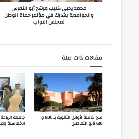
في
محمد يحيى كليب مرشح أبو النمرس
مؤتمر
والحوامدية يشارك في مؤتمر حماة الوطن
حماة
لمجلس النواب
الوطن
لمجلس
النواب
مقالات ذات صلة
منح كاملة لأوائل الثانوية بـ GUC و
جامعة الريادة 
GIU تابع التفاصيل
الخماسية وطلا