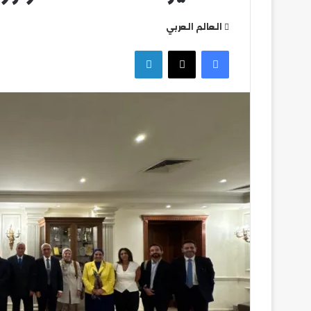
العالم العربي
تشكيل
فيسبوك
‫X
لينكدإن
بيراميدز
في
مواجهة
ألانيا
سبور
التركي
تشكيل بيراميدز في
سبور التركي