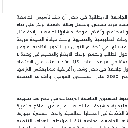
 الجامعة البريطانية في مصر، أن منذ تأسيس الجامعة
محمد فريد خميس، وتحمل رسالة واضحة ترتكز على بناء
المجتمع، وتُقدّم نموذجًا مشابهًا لجامعات رائدة مثل
وعات التطبيقية والتنموية، وتحت قيادة السيدة فريدة
رتها في تحقيق التوازن بين الأدوار الاكاديمية وغير
ل الطالب وتجمع الإبداع، الابتكار والتعليم في وحدة لا
ضوًا في مرصد الماجنا كارتا وقد حصلت على الاعتماد
سي من هيئة الجودة البريطانية QAA، كأول جامعة في مصر وشمال أفريقيا، مما يعكس التزامها
باستراتيجية واضحة تستهدف تحقيق رؤية مصر 2030 على المستوى القومي، وأهداف التنمية
تقديرها لمستوى الجامعة البريطانية في مصر وما تشهده
عليمية، مشيدة بما اطلعت عليه من نماذج متميزة
الفعّالة في القضايا العالمية. وأبدت السفيرة انبهارها
ناها الجامعة، وخاصة تلك المرتبطة بأهداف التنمية