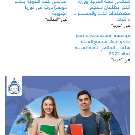
العالمي للُّغة العربيَّة ووزارة
العالمي للغة العربية يُنظم
الحج يُطلقان معجم
مؤتمرًا دوليًا في كوريا
مصطلحات الحاج والمعتمر بـ
الجنوبية
6 لغات
في "العالم"
في "عرب"
مؤسسة رقمية مصرية تفوز
بإحدى جوائز مجمع الملك
سلمان العالمي للغة العربية
لعام 2022
في "عرب"