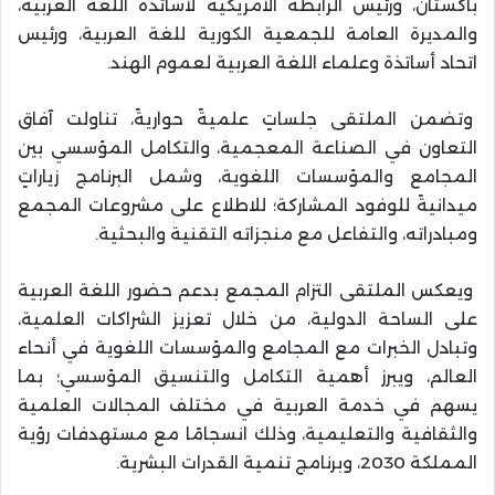
باكستان، ورئيس الرابطة الأمريكية لأساتذة اللغة العربية،
والمديرة العامة للجمعية الكورية للغة العربية، ورئيس
اتحاد أساتذة وعلماء اللغة العربية لعموم الهند.
وتضمن الملتقى جلساتٍ علميةً حواريةً، تناولت آفاق
التعاون في الصناعة المعجمية، والتكامل المؤسسي بين
المجامع والمؤسسات اللغوية، وشمل البرنامج زياراتٍ
ميدانيةً للوفود المشاركة؛ للاطلاع على مشروعات المجمع
ومبادراته، والتفاعل مع منجزاته التقنية والبحثية.
ويعكس الملتقى التزام المجمع بدعم حضور اللغة العربية
على الساحة الدولية، من خلال تعزيز الشراكات العلمية،
وتبادل الخبرات مع المجامع والمؤسسات اللغوية في أنحاء
العالم، ويبرز أهمية التكامل والتنسيق المؤسسي؛ بما
يسهم في خدمة العربية في مختلف المجالات العلمية
والثقافية والتعليمية، وذلك انسجامًا مع مستهدفات رؤية
المملكة 2030، وبرنامج تنمية القدرات البشرية.