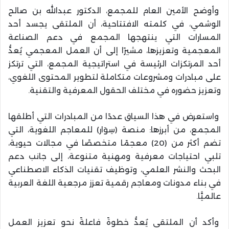
وأوضح الأمين العام للمجمع، الدكتور عبدالله بن صالح
الوشمي، في كلمته الافتتاحية، أن الملتقى يجسد أحد
المسارات التي ينتهجها المجمع في دعم الصناعة
المعجمية وتعزيزها، مشيرًا إلى أن العمل المعجمي يُعدُّ
أحد المرتكزات الرئيسة في استراتيجية المجمع، التي ترتكز
على مبادرات ومشروعات متكاملة لتطوير المحتوى اللغوي،
وتعزيز حضوره في مختلف الحقول المعرفية والتقنية.
واستعرض في هذا السياق عددًا من المبادرات التي أطلقها
المجمع، من أبرزها: منصة (سِوَار) للمعاجم اللغوية، التي
تضم أكثر من (20) معجمًا متخصصًا في مجالات حيوية،
تلبي احتياجات معرفية ومهنية متنوعة، إلى جانب دعم
البحث والنشر العلمي، وتوظيف تقنيات الذكاء الاصطناعي
في بناء مدونات ومعاجم رقمية تعزز مرجعية اللغة العربية
عالميًّا.
وأكد أن الملتقى يُعدُّ خطوةً فاعلةً نحو تعزيز العمل