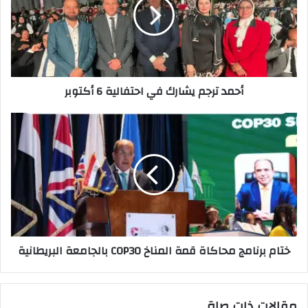
في
احتفالية
6
أكتوبر
أحمد ترجم يشارك في احتفالية 6 أكتوبر
ختام
برنامج
محاكاة
قمة
المناخ
COP30
بالجامعة
البريطانية
ختام برنامج محاكاة قمة المناخ COP30 بالجامعة البريطانية
مقالات ذات صلة