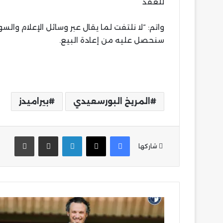
للعقد
واتم: “لا نلتفت لما يقال عبر وسائل الإعلام و
سنحصل عليه من إعادة البيع.
المريخ البورسعيدي
بيراميدز
فيسبوك
‫X
لينكدإن
مشاركة عبر البريد
طباع
شاركها
‏Chat
Gpt
يصنف