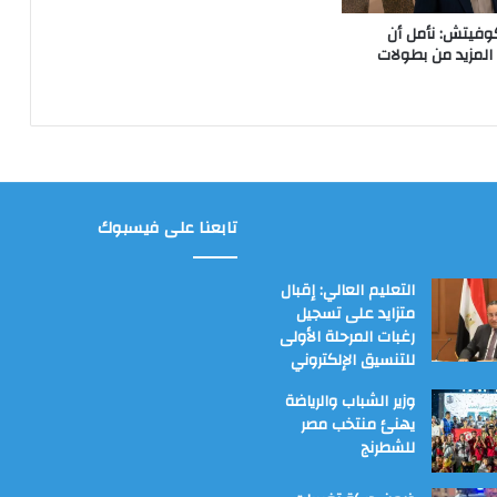
وفيتش: نأمل أن
لمزيد من بطولات
تابعنا على فيسبوك
التعليم العالي: إقبال
متزايد على تسجيل
رغبات المرحلة الأولى
للتنسيق الإلكتروني
وزير الشباب والرياضة
يهنئ منتخب مصر
للشطرنج