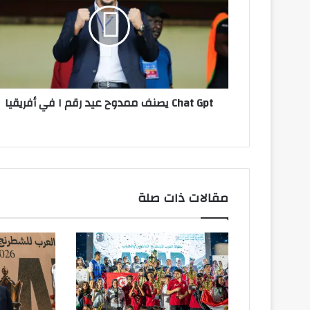
ممدوح
عيد
رقم
١
في
أفريقيا
مقالات ذات صلة