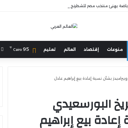
لرياضة يهنئ منتخب مصر للشطرنج
℉
ا
95
منوعات
إقتصاد
العالم
تعليم
Cairo
بيراميدز بشأن نسبة إعادة بيع إبراهيم عادل
مريخ البورسعيدي
إعادة بيع إبراهيم