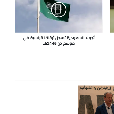
أرقامًا
قياسية
في
موسم
حج
1446هـ
أجواء السعودية تسجل أرقامًا قياسية في
موسم حج 1446هـ