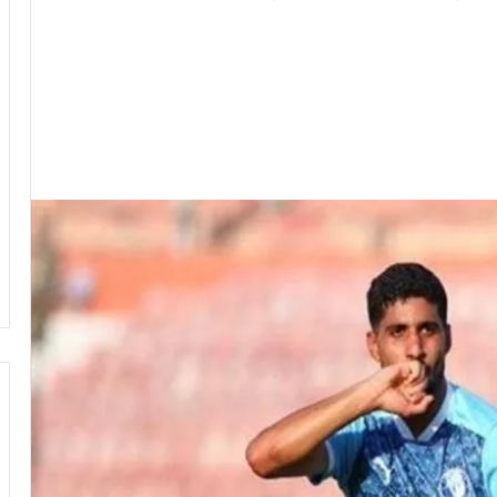
وزير
الشباب
والرياضة
يهنئ
منتخب
مصر
للشطرنج
بال متزايد على
حلة الأولى للتنسيق
وزير الشباب والرياضة يهنئ منتخب
مصر للشطرنج