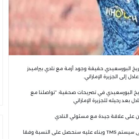
خ البورسعيدي حقيقة وجود أزمة مع نادي بيراميدز
دل إلى الجزيرة الإماراتي.
يخ البورسعيدي في تصريحات صحفية: “تواصلنا مع
ل بعد رحيله للجزيرة الإماراتي
ز نحن على علاقة جيدة مع مسئولي النادي
وتابع: “يوم الأثنين المقبل سيتم رفع العقود على سيستم TMS وبناء عليه سنحصل على النسبة وفقا