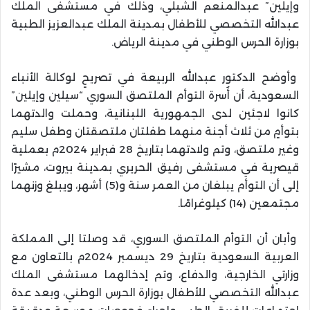
وإيلين” عبدالمنعم الشبلي، وذلك في مستشفى الملك
عبدالله التخصصي للأطفال بمدينة الملك عبدالعزيز الطبية
بوزارة الحرس الوطني في مدينة الرياض.
وأوضح الدكتور عبدالله الربيعة في تصريحٍ لوكالة الأنباء
السعودية، أن أُسرة التوأم الملتصق السوري “سيلين وإيلين”
كانوا لاجئين لدى الجمهورية اللبنانية، وحملت والدتهما
بتوأمٍ من ثلاث أجنة منهما طفلتان ملتصقتان وطفل سليم
وغير ملتصق، وتم ولادتهما بتاريخ 28 فبراير 2024م بعملية
قيصرية في مستشفى رفيق الحريري بمدينة بيروت، مشيرًا
إلى أن التوأم يبلغان من العمر سنة و(5) أشهر، ويبلغ وزنهما
مجتمعين (14) كيلوغرامًا.
وأبان أن التوأم الملتصق السوري، قد وصلتا إلى المملكة
العربية السعودية بتاريخ 29 ديسمبر 2024م بالتعاون مع
وزارتي الخارجية، والدفاع، وتم إدخالهما مستشفى الملك
عبدالله التخصصي للأطفال بوزارة الحرس الوطني، وبعد عدة