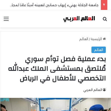
ضمن حركة تغييرات مباحث الجيزة…الرائد مجدي فرج معاونًا أول لمباحث الوراق
بحث عن
الق
الرئيسية
/
العالم
العالم
بدء عملية فصل توأم سوري
مُلتصق بمستشفى الملك عبدالله
التخصصي للأطفال في الرياض
العالم العربي