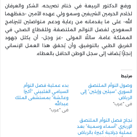
ورفع الدكتور الربيعة في ختام تصريحه، الشكر والعرفان
لخادم الحرمين الشريفين وسمو ولي عهده الأمين -حفظهما
الله- على ما يقدمانه من رعاية ودعم متواصلين للبرنامج
السعودي لفصل التوائم الملتصقة، وللقطاع الصحي في
المملكة عامة، سائلًا المولى -عز وجل- أن يكلل جهود
الفريق الطبي بالتوفيق، وأن يُحقق هذا العمل الإنساني
إنجازًا يُضاف إلى سجل الوطن الحافل بالعطاء.
مرتبط
وصول التوأم الملتصق
بدء عملية فصل التوأم
السوري “سيلين وإيلين” إلى
السيامي الفلبيني “أكيزا
الرياض
وعائشة” بمستشفى الملك
في "عرب"
عبدالله
في "عرب"
نجاح فصل التوأم الملتصق
الإريتري “أسماء وسمية” بعد
عملية جراحية كبيرة بالرياض