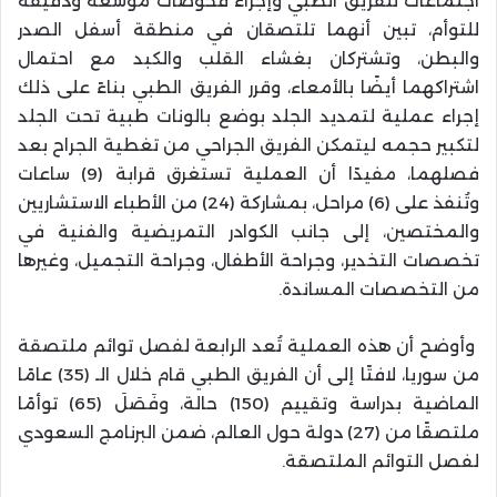
اجتماعات للفريق الطبي وإجراء فحوصات موسعة ودقيقة
للتوأم، تبين أنهما تلتصقان في منطقة أسفل الصدر
والبطن، وتشتركان بغشاء القلب والكبد مع احتمال
اشتراكهما أيضًا بالأمعاء، وقرر الفريق الطبي بناءً على ذلك
إجراء عملية لتمديد الجلد بوضع بالونات طبية تحت الجلد
لتكبير حجمه ليتمكن الفريق الجراحي من تغطية الجراح بعد
فصلهما، مفيدًا أن العملية تستغرق قرابة (9) ساعات
وتُنفذ على (6) مراحل، بمشاركة (24) من الأطباء الاستشاريين
والمختصين، إلى جانب الكوادر التمريضية والفنية في
تخصصات التخدير، وجراحة الأطفال، وجراحة التجميل، وغيرها
من التخصصات المساندة.
وأوضح أن هذه العملية تُعد الرابعة لفصل توائم ملتصقة
من سوريا، لافتًا إلى أن الفريق الطبي قام خلال الـ (35) عامًا
الماضية بدراسة وتقييم (150) حالة، وفَصَلَ (65) توأمًا
ملتصقًا من (27) دولة حول العالم، ضمن البرنامج السعودي
لفصل التوائم الملتصقة.