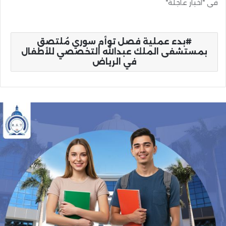
في "أخبار عاجلة"
بدء عملية فصل توأم سوري مُلتصق
بمستشفى الملك عبدالله التخصصي للأطفال
في الرياض