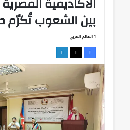
الأكاديمية المصرية ا
بين الشعوب تُكرّم طل
العالم العربي
تشكيل
فيسبوك
‫X
لينكدإن
بيراميدز
في
مواجهة
ألانيا
سبور
التركي
تشكيل بيراميدز في
سبور التركي