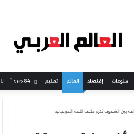
℉
ا
84
منوعات
إقتصاد
العالم
تعليم
Cairo
قة بين الشعوب تُكرّم طلاب اللغة الأذربيجانية