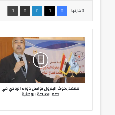
فيسبوك
‫X
لينكدإن
مشاركة عبر البريد
طباع
شاركها
معهد
بحوث
البترول
يواصل
دوره
الريادي
في
دعم
الصناعة
معهد بحوث البترول يواصل دوره الريادي في
الوطنية
دعم الصناعة الوطنية