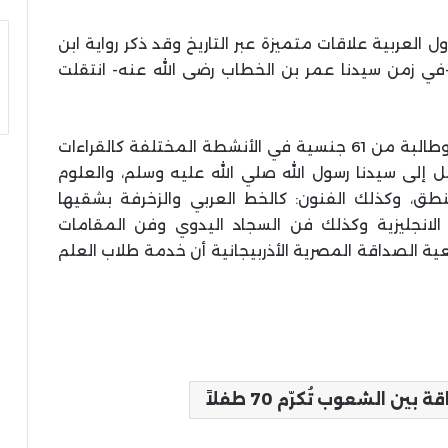
ل العربية علاقات متميزة عبر التاريخ وقد ذكر رواية ابن
 -في زمن سيدنا عمر بن الخطاب رضى الله عنه- انتقلت
ويدرس حاليا في الأكاديمية أكثر من 650 طالبا وطالبة من 61 جنسية في الأنشطة المختلفة كالقراءات
 إلى سيدنا رسول الله صلي الله عليه وسلم، والعلوم
منطق، وكذلك الفنون: كالخط العربي والزخرفة بشقيها
غة الانجليزية وكذلك فن السجاد اليدوي وفن المقامات
 الصداقة المصرية الأذربيجانية أن خدمة طلاب العلم
ن الشعوب تُكرّم 70 طفلاً