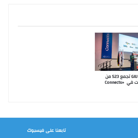
جامعة GIU Berlin تجمع 523 من
شباب الجامعات في «Connects
تابعنا على فيسبوك