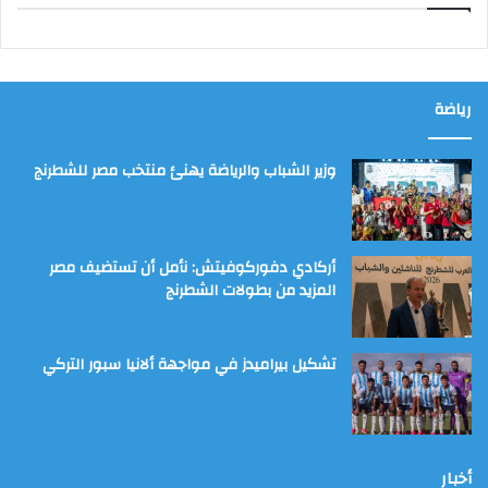
رياضة
وزير الشباب والرياضة يهنئ منتخب مصر للشطرنج
أركادي دفوركوفيتش: نأمل أن تستضيف مصر
المزيد من بطولات الشطرنج
تشكيل بيراميدز في مواجهة ألانيا سبور التركي
أخبار