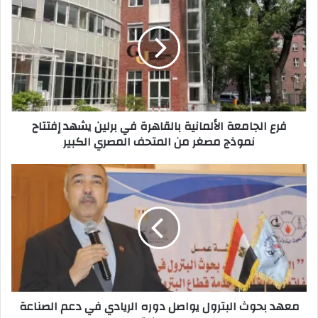
الجامعة
الألمانية
بالقاهرة
في
برلين
يشهد
إفتتاح
نموذج
فرع الجامعة الألمانية بالقاهرة في برلين يشهد إفتتاح
مصغر
نموذج مصغر من المتحف المصري الكبير
من
المتحف
المصري
معهد
الكبير
بحوث
البترول
يواصل
دوره
الريادي
في
دعم
الصناعة
معهد بحوث البترول يواصل دوره الريادي في دعم الصناعة
الوطنية