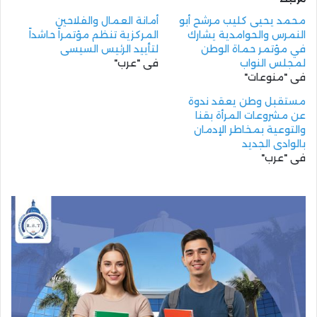
محمد يحيى كليب مرشح أبو
أمانة العمال والفلاحين
النمرس والحوامدية يشارك
المركزية تنظم مؤتمراً حاشداً
في مؤتمر حماة الوطن
لتأييد الرئيس السيسي
لمجلس النواب
في "عرب"
في "منوعات"
مستقبل وطن يعقد ندوة
عن مشروعات المرأة بقنا
والتوعية بمخاطر الإدمان
بالوادى الجديد
في "عرب"