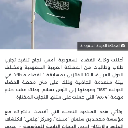
المملكة العربية السعودية
أعلنت وكالة الفضاء السعودية، أمس، نجاح تنفيذ تجارب
طلاب وطالبات من المملكة العربية السعودية ومختلف
الدول العربية، الـ10 الفائزين بمسابقة “الفضاء مداك” في
بيئة منعدمة الجاذبية وذلك على متن محطة الفضاء
الدولية “ISS” وعودتها إلى الأرض بسلام، وذلك عقب ختام
مهمة “AX-4” التي حملت على متنها التجارب المختارة.
وتأتي هذه المبادرة النوعية التي أقيمت بالشراكة مع
مؤسسة محمد بن سلمان “مسك”، ومركز “عِلمي” لاكتشاف
العلوم والابتكار- إحدى الجهات التابعة للمؤسسة -؛ بهدف