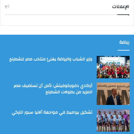
الإعلانات
رياضة
وزير الشباب والرياضة يهنئ منتخب مصر للشطرنج
أركادي دفوركوفيتش: نأمل أن تستضيف مصر
المزيد من بطولات الشطرنج
تشكيل بيراميدز في مواجهة ألانيا سبور التركي