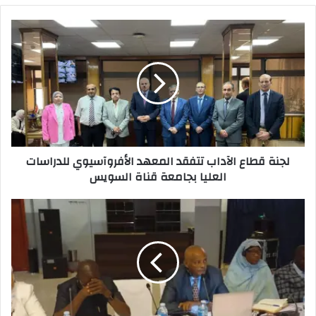
لجنة
قطاع
الآداب
تتفقد
المعهد
الأفروآسيوي
للدراسات
العليا
بجامعة
لجنة قطاع الآداب تتفقد المعهد الأفروآسيوي للدراسات
قناة
العليا بجامعة قناة السويس
السويس
أبو
فندي
والخواجه
يشاركان
في
إجتماع
الإتحاد
الإفريقي