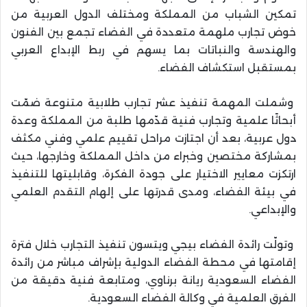
تمكين الشباب من المملكة ومختلف الدول العربية من
خوض تجارب ملهمة متعددة في الفضاء تجمع بين الفنون
والهندسة والنباتات بما يسهم في ربط الإبداع العربي
بمستقبل استكشاف الفضاء.
وشملت المهمة تنفيذ عشر تجارب طلابية متنوعة ضمّت
أبحاثًا علمية وتجارب فنية قدّمها طلبة من المملكة وعدة
دول عربية، بعد أن اجتازت مراحل تقييم علمي وفني مكثف
بمشاركة مختصين وخبراء من داخل المملكة وخارجها، حيث
ارتكزت معايير الاختيار على جودة الفكرة، وقابليتها للتنفيذ
في بيئة الفضاء، ومدى قدرتها على إلهام التقدم العلمي
والإبداعي.
وتولّت رائدة الفضاء بيجي ويتسون تنفيذ التجارب خلال فترة
إقامتها في محطة الفضاء الدولية بإشراف مباشر من رائدة
الفضاء السعودية ريانة برناوي، ومتابعة فنية دقيقة من
الفرق العلمية في وكالة الفضاء السعودية.