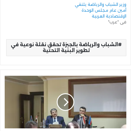
وزير الشباب والرياضة يلتقي
أمين عام مجلس الوحدة
الإقتصادية العربية
في "عرب"
الشباب والرياضة بالجيزة تحقق نقلة نوعية في
تطوير البنية التحتية
ندوة
حول
التعددية
الثقافية
في
جمعية
الصداقة
المصرية
الأذربيجانية