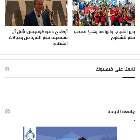
وزير الشباب والرياضة يهنئ منتخب
أركادي دفوركوفيتش: نأمل أن
مصر للشطرنج
تستضيف مصر المزيد من بطولات
الشطرنج
تابعنا على فيسبوك
جامعة الريادة