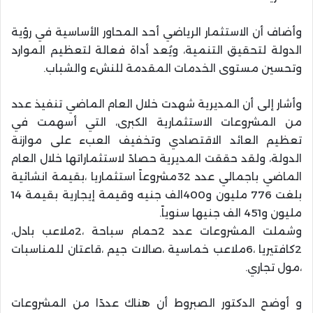
وأضاف أن الاستثمار الرياضي أحد المحاور الأساسية في رؤية
الدولة لتحقيق التنمية، ويُعد أداة فعالة لتعظيم الموارد
وتحسين مستوى الخدمات المقدمة للنشء والشباب.
وأشار إلى أن المديرية شهدت خلال العام الماضي تنفيذ عدد
من المشروعات الاستثمارية الكبرى، التي أسهمت في
تعظيم العائد الاقتصادي وتخفيف العبء على موازنة
الدولة، ولقد حققت المديرية حصادً لاستثماراتها خلال العام
الماضي باجمالي عدد 32مشروعاً استثماريا ،بقيمة انشائية
بلغت 776 مليون و400الف جنيه وقيمة إيجارية بقيمة 14
مليون و451 الف جنيها سنوياً.
وشملت المشروعات عدد 2حمام سباحة ،2ملاعب بادل،
2كافتيريا ،6ملاعب خماسية ،صالات جيم ،قاعتان للمناسبات
،مول تجاري.
و أوضح الدكتور الصبروط أن هناك عددًا من المشروعات