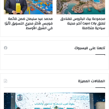
مجموعة بيك الباتروس للفنادق
محمد عيد سليمان ضمن قائمة
تطلق Capri City أكبر مدينة
فوربس لأكثر مديري التسويق تأثيرًا
سياحية متكاملة
في الشرق الأوسط
تابعنا على فيسبوك
المقالات المميزة
وزير
وزي
الشباب
الت
والرياضة
الع