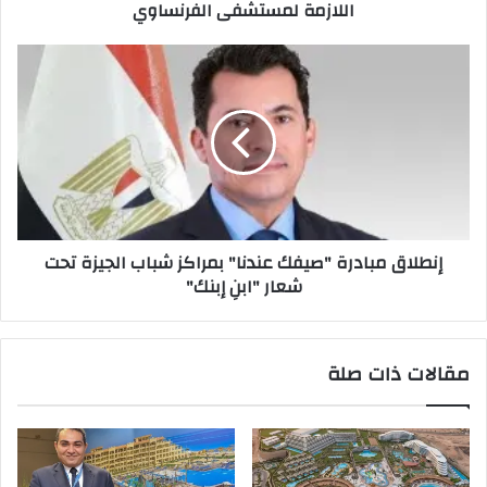
اللازمة لمستشفى الفرنساوي
لمستشفى
الفرنساوي
إنطلاق
مبادرة
"صيفك
عندنا"
بمراكز
شباب
الجيزة
تحت
شعار
إنطلاق مبادرة "صيفك عندنا" بمراكز شباب الجيزة تحت
"ابنِ
شعار "ابنِ إبنك"
إبنك"
مقالات ذات صلة