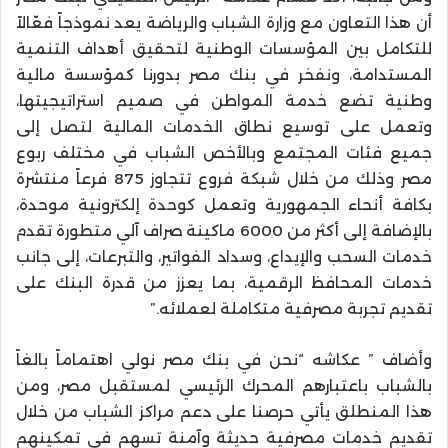
أن هذا التعاون مع وزارة الشباب والرياضة يعد نموذجاً فعّالاً
للتكامل بين المؤسسات الوطنية لتحقيق أهداف التنمية
المستدامة، ونفخر في بنك مصر بدورنا كمؤسسة مالية
وطنية تضع خدمة المواطن في صميم استراتيجيتها،
وتعمل على توسيع نطاق الخدمات المالية لتصل إلى
جميع فئات المجتمع وبالأخص الشباب في مختلف ربوع
مصر وذلك من خلال شبكة فروع تتجاوز 875 فرعاً منتشرة
بكافة أنحاء الجمهورية وتعمل كوحدة إلكترونية موحدة،
بالإضافة إلى أكثر من 6000 ماكينة صراف آلي متطورة تقدم
خدمات السحب والإيداع، وسداد الفواتير، والتبرعات، إلى جانب
خدمات المحافظ الرقمية، بما يعزز من قدرة البنك على
تقديم تجربة مصرفية متكاملة لعملائه.”
وأضاف ” عكاشه “نحن في بنك مصر نولي اهتماماً بالغاً
بالشباب باعتبارهم المحرك الرئيسي لمستقبل مصر، ومن
هذا المنطلق يأتي حرصنا على دعم مراكز الشباب من خلال
تقديم خدمات مصرفية حديثة وآمنة تسهم في تمكينهم