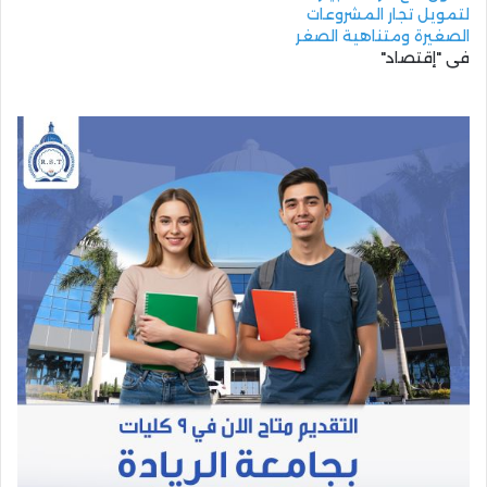
لتمويل تجار المشروعات
الصغيرة ومتناهية الصغر
في "إقتصاد"