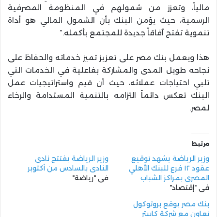
مالياً، وتعزز من شمولهم في المنظومة المصرفية
الرسمية، حيث يؤمن البنك بأن الشمول المالي هو أداة
تنموية تفتح آفاقاً جديدة للمجتمع بأكمله.”
هذا ويعمل بنك مصر على تعزيز تميز خدماته والحفاظ على
نجاحه طويل المدى والمشاركة بفاعلية في الخدمات التي
تلبي احتياجات عملائه، حيث أن قيم واستراتيجيات عمل
البنك تعكس دائماً التزامه بالتنمية المستدامة والرخاء
لمصر.
مرتبط
وزير الرياضة يشهد توقيع
وزير الرياضة يفتتح نادى
عقود ١٢ فرع للبنك الأهلي
النادى بالسادس من أكتوبر
المصري بمراكز الشباب
في "رياضة"
في "إقتصاد"
بنك مصر يوقع بروتوكول
تعاون مع شركة كابيتر