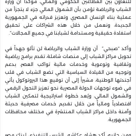
للتعاون بين القطاعين الحكومي والمالي، مؤكداً أن وزارة
الشباب والرياضة تؤمن بأن الشمول المالي جزء لا يتجزأ من
عملية بناء الإنسان المصري وتعزيز قدراته في الجمهورية
الجديدة، ونعمل من خلال هذه الشراكات على تحقيق
استفادة حقيقية ومستدامة لشبابنا في جميع المجالات”.
وأكد “صبحي” أن وزارة الشباب والرياضة لن تألو جهداً في
تحويل مراكز الشباب إلى منصات شاملة، تقدم برامج رياضية
وثقافية وتوعوية وخدمات مالية تواكب العصر، بدعم
وتوجيه من القيادة السياسية التي تضع الشباب في قلب
أجندتها الوطنية، مشيراً إلى أن توقيع هذا البروتوكول يأتي
في ضوء توجهات الدولة المصرية نحو تعزيز التحول الرقمي
والشمول المالي، ويُعد خطوة استراتيجية لتمكين الشباب
اقتصادياً ومالياً من خلال تقديم خدمات مصرفية حديثة
وآمنة داخل مراكز الشباب المنتشرة في مختلف محافظات
الجمهورية.
ومن جانبه، أكد هشام عكاشه الرئيس التنفيذي لبنك مصر