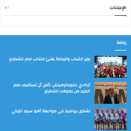
الإعلانات
رياضة
وزير الشباب والرياضة يهنئ منتخب مصر للشطرنج
أركادي دفوركوفيتش: نأمل أن تستضيف مصر
المزيد من بطولات الشطرنج
تشكيل بيراميدز في مواجهة ألانيا سبور التركي