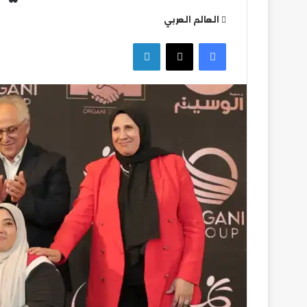
العالم العربي
تشكيل
فيسبوك
‫X
لينكدإن
بيراميدز
في
مواجهة
ألانيا
سبور
التركي
تشكيل بيراميدز في
سبور التركي