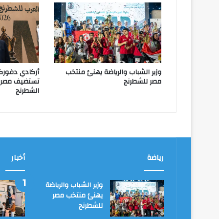
وزير الشباب والرياضة يهنئ منتخب
أركادي دفورك
مصر للشطرنج
تستضيف مصر ا
الشطرنج
رياضة
أخبار
وزير الشباب والرياضة
يهنئ منتخب مصر
للشطرنج