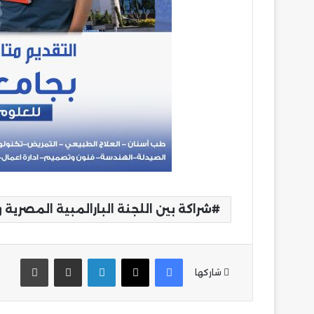
شراكة بين اللجنة البارالمبية المصرية
فيسبوك
‫X
لينكدإن
مشاركة عبر البريد
طباع
شاركها