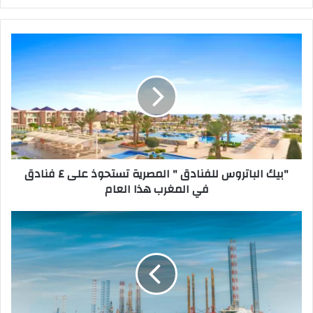
"بيك
الباتروس
للفنادق
"
المصرية
تستحوذ
على
٤
فنادق
"بيك الباتروس للفنادق " المصرية تستحوذ على ٤ فنادق
في
في المغرب هذا العام
المغرب
هذا
العام
منظومة
النقل
والخدمات
اللوجستية
خلال
عام
السعودية