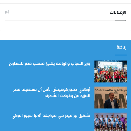
الإعلانات
رياضة
وزير الشباب والرياضة يهنئ منتخب مصر للشطرنج
أركادي دفوركوفيتش: نأمل أن تستضيف مصر
المزيد من بطولات الشطرنج
تشكيل بيراميدز في مواجهة ألانيا سبور التركي