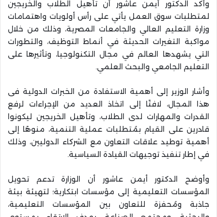
وأكد الدكتور أيمن عاشور أن تأهيل الطلاب والخريجين
لمتطلبات سوق العمل يأتي على رأس أولويات واهتمامات
وزارة التعليم العالي والجامعات المصرية، وذلك من خلال
مواكبة التغيرات الحديثة في أنماط التوظيف، والتطورات
التي يشهدها العالم في مجال التكنولوجيا، وتأثيرها على
التعليم الجامعي والبحث العلمي.
وأشار الوزير إلى أهمية الاستفادة من الخبرات الدولية فى
هذا المجال، لافتًا إلى اتخاذ العديد من الإجراءات لرفع
القدرات والمهارات لدى الطلاب، وتأهيل الخريجين ليكونوا
قادرين على القيام بمُتطلبات عملية التنمية، منوهًا إلى
أهمية توطيد علاقات التعاون مع الشركاء الدوليين، وذلك
في إطار تنفيذ توجيهات القيادة السياسية.
وأوضح الدكتور أيمن عاشور أن الوزارة تدعم تحويل
المؤسسات التعليمية إلى مؤسسات ابتكارية؛ لتهيئة بيئة
جاذبة ومُحفزة للتعاون بين المؤسسات التعليمية،
والبحثية، ومجتمع الصناعة، بهدف الارتقاء بمستوى