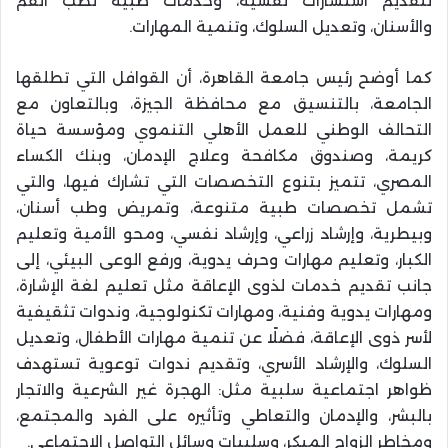
لتقديم استشارات نفسية، وخدمات طبية لطب الفم
والأسنان، وتعديل السلوك، وتنمية المهارات.
كما أوضح رئيس جامعة القاهرة، أن القوافل التي تطلقها
الجامعة، بالتنسيق مع محافظة الجيزة، وبالتعاون مع
التحالف الوطني للعمل الأهلي التنموي ومؤسسة حياة
كريمة، وصندوق مكافحة وعلاج الإدمان، وبنك الكساء
المصري، تتميز بتنوع التخصصات التي تشارك فيها، والتي
تشمل تخصصات طبية متنوعة، وتمريض وطب أسنان،
وبيطرية، وإرشاد زراعي، وإرشاد نفسي، ومحو الأمية وتعليم
الكبار، وتعليم مهارات وحرف يدوية، ورفع الوعى البيئي، إلى
جانب تقديم خدمات لذوى الإعاقة مثل تعليم لغة الإشارة،
ومهارات يدوية وفنية، ومهارات تكنولوجية، وندوات تثقيفية
لأسر ذوى الإعاقة، فضلًا عن تنمية مهارات الأطفال، وتعديل
السلوك، والإرشاد الأسري، وتقديم ندوات توعوية تستهدف
ظواهر اجتماعية سلبية مثل: الهجرة غير الشرعية والاتجار
بالبشر، والإدمان والتعاطي وتأثيره على الفرد والمجتمع،
ومخاطر الزواج المبكر، وسلبيات وسائل التواصل الاجتماعي.