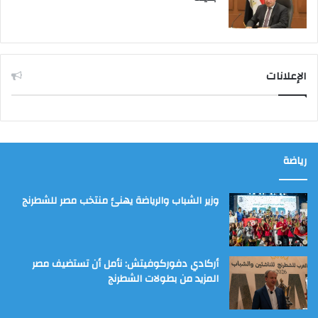
الإعلانات
رياضة
وزير الشباب والرياضة يهنئ منتخب مصر للشطرنج
أركادي دفوركوفيتش: نأمل أن تستضيف مصر
المزيد من بطولات الشطرنج