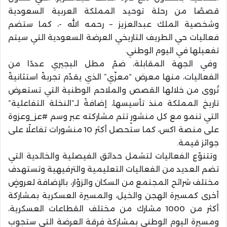
قصصًا من رحلة توحيد المملكة العربية السعودية
وشخصية الملك عبدالعزيز – رحمه الله -، كما ستضم
فعاليات حي الطريف التاريخي العرضة السعودية التي سيتم
تفعيلها في اليوم الوطني.
وفي الجهة المقابلة، ضمّ مطل البجيري عددًا من
الفعاليات، منها معرض “معزّي” الذي يقدّم تجربةً استثانيةً
تُروى من خلالها القصص والملاحم الوطنية التي تستعرض
تاريخ المملكة منذ تأسيسها، إضافةً لـ”النخلة التفاعلية”
التي تنمو مع كل منشورٍ تتم مشاركته عبر وسم #عز_وعزوة
على منصة اكس، كما ستحصل أكثر 10 منشورات تفاعلًا على
جوائز قيمة.
وتتنوّع الفعاليات لتشمل حدائق الفيصلية والخالدية التي
تضم العديد من الفعاليات التعليمية والترفيهية وتستهدف
مختلف شرائح المجتمع من السكان والزوّار، بالإضافة لعروضٍ
أخرى كمسيرة الهجن والخيل، والمسيرة العسكرية بمشاركة
أكثر من 1000 مشارك من مختلف القطاعات العسكرية،
ومسيرة اليوم الوطني بمشاركة فرقة العرضة التي ستجوب