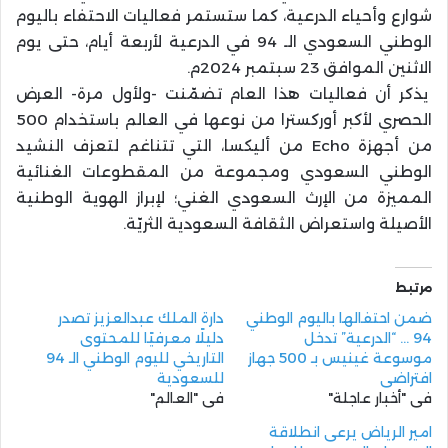
شوارع وأحياء الدرعية، كما ستستمر فعاليات الاحتفاء باليوم
الوطني السعودي الـ 94 في الدرعية لأربعة أيام، حتى يوم
الاثنين الموافق 23 سبتمبر 2024م.
يذكر أن فعاليات هذا العام تضمّنت -ولأول مرة- العرض
الحصري لأكبر أوركسترا من نوعها في العالم باستخدام 500
من أجهزة Echo من أليكسا، التي تتناغم لتعزف النشيد
الوطني السعودي ومجموعة من المقطوعات الغنائية
المميزة من الإرث السعودي الغني؛ لإبراز الهوية الوطنية
الأصيلة واستعراض الثقافة السعودية الثريّة.
مرتبط
ضمن احتفالها باليوم الوطني
دارة الملك عبدالعزيز تصدر
94 … “الدرعية” تدخل
دليلًا معرفيًا للمحتوى
موسوعة غينيس بـ 500 جهاز
التاريخي لليوم الوطني الـ 94
افتراضي
للسعودية
في "أخبار عاجلة"
في "العالم"
امير الرياض يرعى انطلاقة