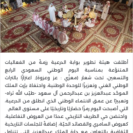
أطلقت هيئة تطوير بوابة الدرعية رزمةً من الفعاليات
المتنوّعة بمناسبة اليوم الوطني السعودي الرابع
والتسعين، تحت شعار (معزّي : عز وعزوة), اعتزازًا بالتراث
الوطني الغني وتعزيزًا للوحدة الوطنية، واحتفاءً بإرث الملك
الموحّد عبدالعزيز بن عبدالرحمن آل سعود -طيّب الله ثراه-
وتعبيرًا عن عمق الانتماء الوطني الذي انطلق من الدرعية،
التي أصبحت اليوم رمزًا حضاريًا وتاريخيًا على مستوى العالم.
واحتضن حي الطريف التاريخي عددًا من العروض التفاعلية،
كعروض السامري والقصائد الحيّة، إضافةً للجلسات التاريخية
الثقافية بالتعاون مع دارة الملك عبدالعزيز، التي تتناول