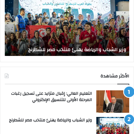
والرياضة
الع
يهنئ
يتف
منتخب
مك
مصر
الت
للشطرنج
الر
بجا
و
الق
وزير الشباب والرياضة يهنئ منتخب مصر للشطرنج
ا
الأكثر مشاهدة
التعليم العالي: إقبال متزايد على تسجيل رغبات
المرحلة الأولى للتنسيق الإلكتروني
وزير الشباب والرياضة يهنئ منتخب مصر للشطرنج