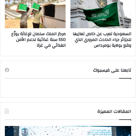
السعودية تعرب عن خالص تعازيها
مركز الملك سلمان للإغاثة يوزّع
للجزائر جراء الحادث المروري الذي
550 سلة غذائية لدعم الأمن
وقع بولاية بومرداس
الغذائي في غزة
تابعنا على فيسبوك
المقالات المميزة
وزير
وزي
الشباب
الت