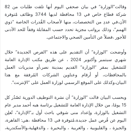
وقالت”الوزارة” في بيان صحفي اليوم أنها تلقت طلبات من 82
شركة قطاع خاص في 13 محافظة لديها 3744 وظائف مٌتوفرة
الأن،في عددِ من التخصصات، منها لأصحاب القُدرات الخاصة “ذوي
الهمم”، وذلك برواتب مجزية تحدد حسب المقابلة وفقاً للحد الأدنى
للأجور ،فضلاً عن التأمين الصحي والاجتماعى.
وأوضحت “الوزارة” أن التقديم على هذه “الفرص الجديدة” خلال
شهري سبتمبر وأكتوبر 2024 ، عن طريق مكتب الإدارة العامة
للتشغيل بمقر “الوزارة” القديم بمدينة نصر،أو مديريات العمل
بالمحافظات، أو أرقام وعناوين الشركات المُرفقة مع هذا
البيان،وكذلك على الموقع الرسمي لوزارة العمل على “الإنترنت”.
وبحسب البيان قالت “الوزارة” أن نشرة التوظيف الدورية تَصّدُر كل
15 يومًا، من خلال الإدارة العامة للتشغيل برئاسة هبه أحمد مدير عام
التشغيل بالوزارة، وإعداد منى شوقي باحث أول بـ”الإدارة”، تُعلِن
اليوم عن فُرص عمل جديدة،مُتوفرة في 13 محافظة ،هي: القاهرة،
والجيزة ، والقليوبية ، والغربية ، والبحيرة ، والدقهلية،والأسكندرية،