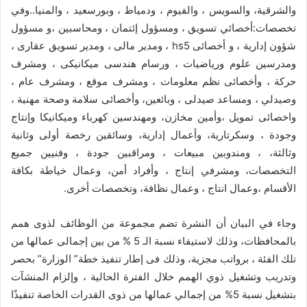
والشرقية، والسويس ، والفيوم ، ودمياط ، وبورسعيد ، والمنيا..وفي
تخصصات:أخصائي تسويق ، ومسؤول إئتمان ، ومحاسبين ،و مسؤول
شؤون إدارية ، و أخصائى hs5 ، ومدير مالى ، ومدير تسويق عقارى ،
ومدرسين علوم ورياضيات ، ورسام هندسى ميكانيكى ، ومشرف
حركة ، وأخصائى نظم معلومات ، ومشرف موقع ، ومشرف عام ،
وصيدلي ، ومساعد صيدلى ، وبائعين، وأخصائى سلامة وصحة مهنية ،
واخصائى تمويل ،وأمين مخازن، ومهندسين كهرباء وميكانيكا وإنتاج
وجودة ، وسكرتارية، وأعمال إدارية، وسائقين رخصة أولى وثانية
وثالثة، ، ومندوبين مبيعات ، ومراقبين جودة ، وفنيين جميع
التخصصات، ومشرفي إنتاج ، وأفراد أمن، وعمال خياطة بكافة
الأقسام ،وعمال انتاج ، وعمال نظافة، وتخصصات أخرى.
وجاء في البيان أن النشرة تضم مجموعة من الوظائف لذوى همم
بالمحافظات، وذلك لاستيفاء نسبة الـ 5 % من بين إجمالى عمالها من
تلك الفئة ، برواتب مجزية، وذلك فى إطار تنفيذ خطة” الوزارة” بحصر
وتدريب وتشغيل ذوي الهمم خلال الفترة الحالية ، وإلزام المنشآت
بتشغيل نسبة 5% من إجمالي عمالها من ذوى القدرات الخاصة تنفيذًا