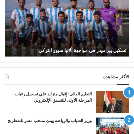
في
إقبا
مواجهة
متزا
ألانيا
على
سبور
تسج
التركي
رغب
الم
ا
الأو
تشكيل بيراميدز في مواجهة ألانيا سبور التركي
ا
للت
الإل
الأكثر مشاهدة
التعليم العالي: إقبال متزايد على تسجيل رغبات
المرحلة الأولى للتنسيق الإلكتروني
وزير الشباب والرياضة يهنئ منتخب مصر للشطرنج