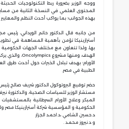
ووجه الوزير بضرورة ربط التكنولوجيات الحديثة
بهذه الجوانب؛ بما يواكب أحدث النظم والمعايير
من جانبه قال الدكتور حاتم الورداني، رئيس مجل
أسترازينيكا تؤمن بأهمية المساهمة في تطوي
بها، ولذا تتعاون مع مختلف الجهات الحكومية
الهدف، ومنها مش
الأورام؛ بهدف تبادل الخبرات حول أحدث طرق ال
الطبية في مصر.
حضر توقيع البروتوكول الدكتور شريف صالح رئيس 
مستشار الوزير للسياسات الصحية، والدكتورة نير
المبكر وعلاج الأورام السرطانية بالمستشفيا
الحكومية و المؤسسية شركة أسترازينيكا مصر ولف
د.حسين الشامي ،د.احمد الجزار
و د.نيروز محمد .