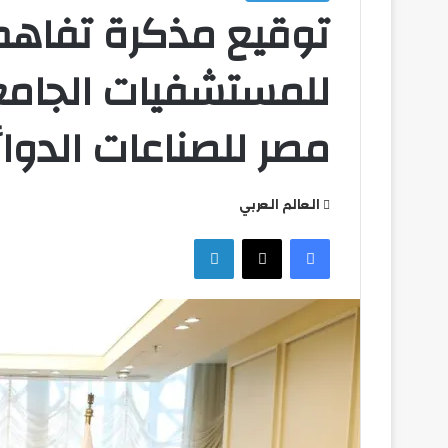
توقيع مذكرة تفاهم 
للمستشفيات الجامعي
مصر للصناعات الدوائ
التعليم
العالي
تكثف
العالم العربي
جهودها
للتصدي
فيسبوك
‫X
لينكدإن
للكيانات
الوهمية
التعليم العالي ت
للكيانات الوهمية