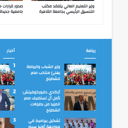
وزير التعليم العالي يتفقد مكتب
صدور قرارات ج
التنسيق الرئيسي بجامعة القاهرة
جامعية جديدة
رياضة
أخبار
وزير الشباب والرياضة
يهنئ منتخب مصر
للشطرنج
أركادي دفوركوفيتش:
نأمل أن تستضيف مصر
المزيد من بطولات
الشطرنج
تشكيل بيراميدز في
مواجهة ألانيا سبور