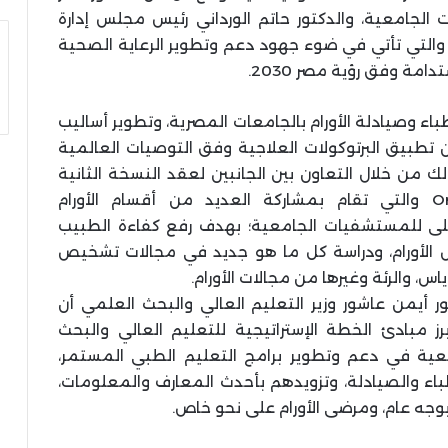
لجامعية، والدكتور حاتم الورداني رئيس مجلس إدارة
، والتي تأتي في ضوء جهود دعم وتطوير الرعاية الصحية
مة وفق رؤية مصر 2030.
ء وصيادلة الأورام بالجامعات المصرية، وتطوير أساليب
طبيق البرتوكولات العلاجية وفق التوصيات العالمية
وذلك من خلال التعاون بين الجانبين لعقد النسخة الثانية
من البرنامج العلمي التنافسي Oncolympics والتي تقام بمشاركة العديد من أقسام الأورام
على للمستشفيات الجامعية؛ بهدف رفع كفاءة الطبيب
 الأورام، ودراسة كل ما هو جديد في مجالات تشخيص
ياس، والرئة وغيرها من مجالات الأورام.
ر أيمن عاشور وزير التعليم العالي والبحث العلمي أن
ز مبادئ الخطة الإستراتيجية للتعليم العالي والبحث
عية في دعم وتطوير برامج التعليم الطبي المستمر،
اء والصيادلة، وتزويدهم بأحدث المعارف والمعلومات،
وجه عام، ومرضى الأورام على نحو خاص.