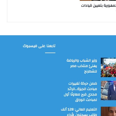
مهورية بتعيين قيادات
تابعنا على فيسبوك
وزير الشباب والرياضة
يهنئ منتخب مصر
للشطرنج
ضمن حركة تغييرات
مباحث الجيزة…الرائد
مجدي فرج معاونًا أول
لمباحث الوراق
التعليم العالي: 128 ألف
طالب يسجلون لأداء