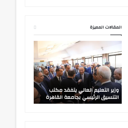
المقالات المميزة
وزير
صدور
التعليم
قرارات
العالي
جمهورية
يتفقد
بتعيين
مكتب
قيادات
التنسيق
جامعية
الرئيسي
جديدة
بجامعة
وزير التعليم العالي يتفقد مكتب
صدور قرارات ج
القاهرة
التنسيق الرئيسي بجامعة القاهرة
جامعية جديدة