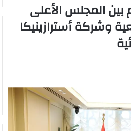
بين المجلس الأعلى
ة وشركة أسترازينيكا
ية
وزير
الشباب
والرياضة
يهنئ
منتخب
مصر
للشطرنج
كثف جهودها للتصدي
وزير الشباب والرياضة يهنئ منتخب
مصر للشطرنج