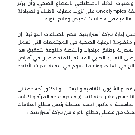
 وتقنيات الذكاء الاصطناعي بالقطاع الصحي، وأن يركز
المحتوى العلمي في النسخة الثانية من مسابقة Oncolympics على تزويد معارف الأطباء والصيادلة
 العالمية في مجالات تشخيص وعلاج الأورام.
س إدارة شركة أسترازينيكا مصر للصناعات الدوائية، إن
ر منظومة الرعاية الصحية في المجتمعات التي تعمل
 المصرية لإطلاق مبادرات وأنشطة متنوعة لتحقيق هذا
روع Oncolympics، والذي يركز على التعليم الطبي المستمر للمتخصصين في أمراض
علاج في العالم، وهو ما يسهم في تنمية قدرات الأطقم
قطاع الشؤون الثقافية والبعثات، والدكتور أحمد عناني
فانا حسين مقرر لجنة تنسيق مبادرة صحة المرأة والكشف
ت الجامعية و دكتور أحمد قشطة رئيس قطاع العلاقات
يف من ممثلي قطاع الأورام من شركة أسترازينيكا :