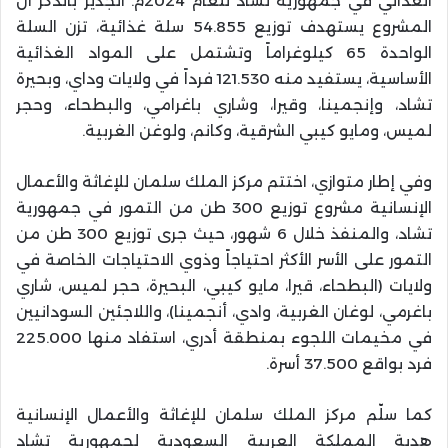
الغذائي في جمهورية تشاد للعام 2024م
.
الجدير بالذكر أن
المشروع يستهدف توزيع 54.855 سلة غذائية، تزن السلة
الواحدة 65 كيلوغراماً وتشتمل على المواد الغذائية
الأساسية، يستفيد منه 121.530 فرداً في ولايات وداي، وبحيرة
تشاد، وإنجمينا، وقيرا، وشاري باغرامي، والبطحاء، وحجر
لميس، ومايو كيبي الشرقية، وكانم، ولوغن الغربية
.
وفي إطار متوازي، اختتم مركز الملك سلمان للإغاثة والأعمال
الإنسانية مشروع توزيع 300 طن من التمور في جمهورية
تشاد، والمنفذ خلال 6 شهور، حيث جرى توزيع 300 طن من
التمور على الأسر الأكثر احتياجاً وذوي الاحتياجات الخاصة في
ولايات (البطحاء، قيرا، مايو كيبي، البحيرة، حجر لميس، شاري
باغرمي، لوغان الغربية، وادي، أنجمينا)، واللاجئين السودانيين
في مخيمات اللجوء بمنطقة أدري، استفاد منها 225.000
فرد بواقع 37.500 أسرة
.
كما سلّم مركز الملك سلمان للإغاثة والأعمال الإنسانية
هدية المملكة العربية السعودية لجمهورية تشاد