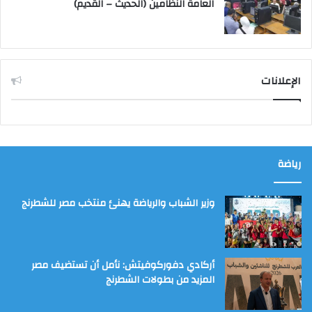
العامة النظامين (الحديث – القديم)
الإعلانات
رياضة
وزير الشباب والرياضة يهنئ منتخب مصر للشطرنج
أركادي دفوركوفيتش: نأمل أن تستضيف مصر
المزيد من بطولات الشطرنج