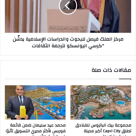
والدراسات
الإسلامية
يدشّن
"كرسي
اليونسكو
مركز الملك فيصل للبحوث والدراسات الإسلامية يدشّن
لترجمة
"كرسي اليونسكو لترجمة الثقافات
الثقافات
مقالات ذات صلة
مجموعة بيك الباتروس للفنادق
محمد عيد سليمان ضمن قائمة
تطلق Capri City أكبر مدينة
فوربس لأكثر مديري التسويق تأثيرًا