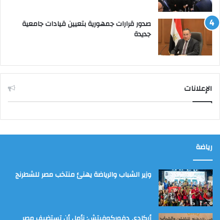
صدور قرارات جمهورية بتعيين قيادات جامعية
جديدة
الإعلانات
رياضة
وزير الشباب والرياضة يهنئ منتخب مصر للشطرنج
أركادي دفوركوفيتش: نأمل أن تستضيف مصر