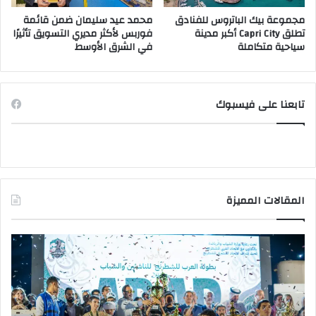
مجموعة بيك الباتروس للفنادق
محمد عيد سليمان ضمن قائمة
تطلق Capri City أكبر مدينة
فوربس لأكثر مديري التسويق تأثيرًا
سياحية متكاملة
في الشرق الأوسط
تابعنا على فيسبوك
المقالات المميزة
وزير
وزي
الشباب
الت
والرياضة
الع
يهنئ
يتف
منتخب
مك
مصر
الت