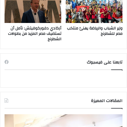
وزير الشباب والرياضة يهنئ منتخب
أركادي دفوركوفيتش: نأمل أن
مصر للشطرنج
تستضيف مصر المزيد من بطولات
الشطرنج
تابعنا على فيسبوك
المقالات المميزة
صدور
بدء
قرارات
الم