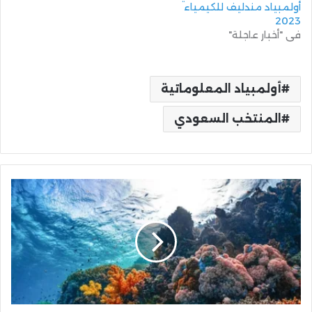
أولمبياد مندليف للكيمياء
2023
في "أخبار عاجلة"
أولمبياد المعلوماتية
المنتخب السعودي
السعودية
تستضيف
الاجتماع
الدولي
الـ
(38)
للمبادرة
العالمية
للشُعب