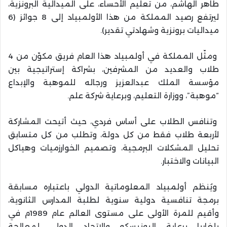
طاهر الهاشم، من تعليم الأحساء، على الميدالية البرونزية،
ليرتفع رصيد المملكة من هذا الأولمبياد إلى 8 جوائز (6
ميداليات برونزية وشهادتي تقدير).
ومثّل المملكة في أولمبياد هذا العام فريق مكوّن من 4
طلاب والعديد من المشرفين، بشراكة إستراتيجية بين
مؤسسة الملك عبدالعزيز ورجاله للموهبة والإبداع
“موهبة”، ووزارة التعليم، وبرعاية شركة علم.
وتنافس الطلاب على أساس فردي، حيث أتيحت المشاركة
لأربعة طلاب فقط من كل دولة، وتطلب من كل متسابق
تحليل المشكلات البرمجية، وتصميم الخوارزميات وهياكل
البيانات والاختبار.
ويُنظم أولمبياد المعلوماتية الدولي باعتباره مسابقة
برمجة تنافسية دولية سنوية لطلبة المدارس الثانوية،
وأقيم للمرة الأولى على مستوى العالم عام 1989م في
بلغاريا برعاية اليونيسكو والاتحاد الدولي لمعالجة