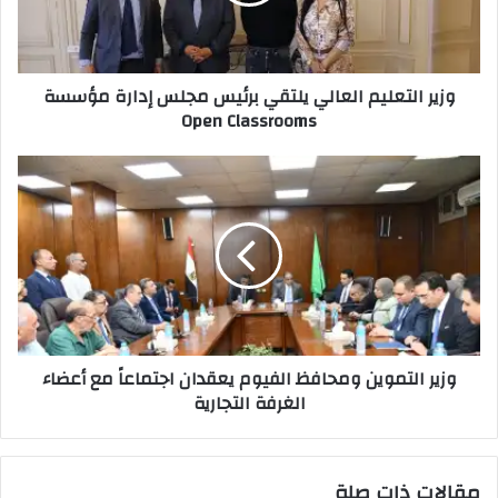
إدارة
مؤسسة
Open
وزير التعليم العالي يلتقي برئيس مجلس إدارة مؤسسة
Classrooms
Open Classrooms
وزير
التموين
ومحافظ
الفيوم
يعقدان
اجتماعاً
مع
أعضاء
الغرفة
وزير التموين ومحافظ الفيوم يعقدان اجتماعاً مع أعضاء
التجارية
الغرفة التجارية
مقالات ذات صلة