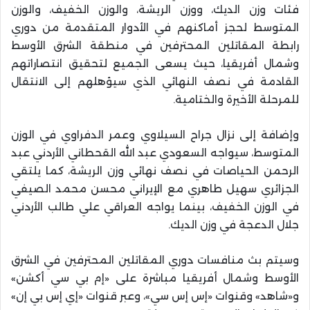
فئات وزن الديك، ووزن الريشة، والوزن الخفيف، والوزن
المتوسط لحجز أماكنهم في الأدوار المتقدمة من دوري
رابطة المقاتلين المحترفين في منطقة الشرق الأوسط
وشمال أفريقيا، حيث يسعى الجميع لتحقيق انتصاراتهم
القادمة في نصف النهائي الذي سيؤهلهم إلى الانتقال
للمرحلة الأخيرة والختامية.
وإضافة إلى نزال جراح السيلاوي وعمر الدفراوي في الوزن
المتوسط، سيواجه السعودي عبد الله القحطاني الأردني عبد
الرحمن الحياصات في نصف نهائي وزن الريشة، كما يلتقي
الجزائري سهيل طاهري مع الإيراني محسن محمد الصيفي
في الوزن الخفيف، بينما يواجه العراقي علي طالب الأردني
جلال الدعجة في وزن الديك.
وسيتم بث منافسات دوري المقاتلين المحترفين في الشرق
الأوسط وشمال أفريقيا مباشرة على «إم بي سي أكشن»
و«شاهد» وقنوات «إس إس سي»، وعبر قنوات «إي إس بي إن»