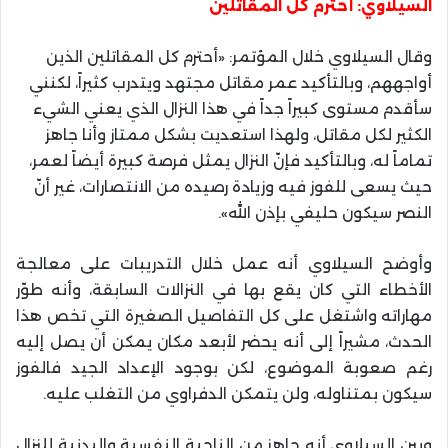
السيلاوي: أحترم كل المقاتلين
وقال السيلاوي خلال المؤتمر: «أحترم كل المقاتلين الذين
أواجههم، وبالتأكيد عمر مقاتل مجتهد ويتدرب كثيراً، لكنني
سأقدم مستوى كبيراً جداً في هذا النزال الذي يعني الشيء
الكثير لكل مقاتل، ولهذا استعديت بشكل ممتاز وأنا جاهز
تماماً له، وبالتأكيد فإنّ النزال يمثل فرصة كبيرة أيضاً لعمر،
حيث يسعى للفوز فيه وزيادة رصيده من الانتصارات، غير أنّ
النصر سيكون حليفي بإذن الله».
وأوضح السيلاوي أنه عمل خلال التدريبات على معالجة
الأخطاء التي كان يقع بها في النزالات السابقة، وأنه طوّر
مهاراته واشتغل على كل التفاصيل الصغيرة التي تخص هذا
الحدث، مشيراً إلى أنه يحضر لأبعد مكان يمكن أن يصل إليه
رغم صعوبة الموضوع، لكن بوجود الإعداد الجيد فالفوز
سيكون بمتناوله، ولن يتمكن الدفراوي من التغلب عليه.
وبين السيلاوي أنه جاهز من الناحية النفسية والبدنية للنزال