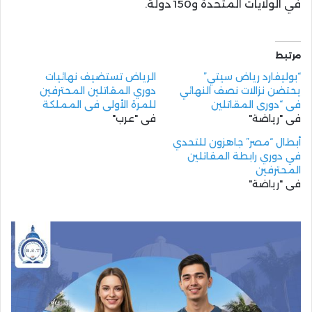
في الولايات المتحدة و150 دولة.
مرتبط
“بوليفارد رياض سيتي”
الرياض تستضيف نهائيات
يحتضن نزالات نصف النهائي
دوري المقاتلين المحترفين
في “دوري المقاتلين
للمرة الأولى في المملكة
في "رياضة"
في "عرب"
أبطال “مصر” جاهزون للتحدي
في دوري رابطة المقاتلين
المحترفين
في "رياضة"