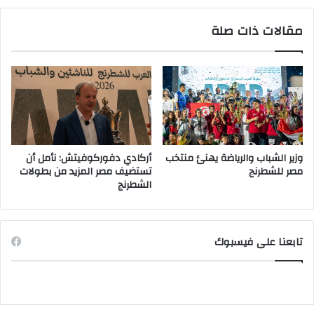
مقالات ذات صلة
وزير الشباب والرياضة يهنئ منتخب
أركادي دفوركوفيتش: نأمل أن
مصر للشطرنج
تستضيف مصر المزيد من بطولات
الشطرنج
تابعنا على فيسبوك