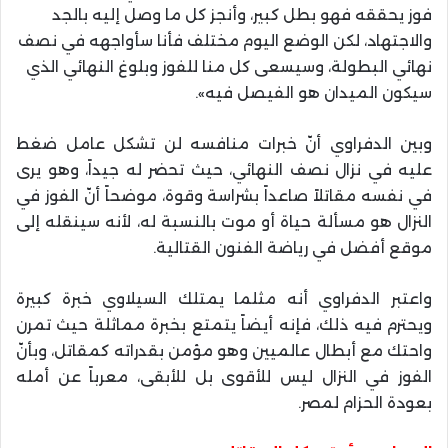
فوز يحققه فهو بطل كبير، وأنجز كل ما وصل إليه بالجد
والاجتهاد، لكن الوضع اليوم مختلف فأنا سأواجهه في نصف
نهائي البطولة، وسيسعى كل منا للفوز وبلوغ النهائي الذي
سيكون الميدان هو الفيصل فيه».
وبين الدفراوي أنّ خبرات منافسه لن تشكل عامل ضغط
عليه في نزال نصف النهائي، حيث تحضر له جيداً، وهو يرى
في نفسه مقاتلاً صاعداً بشراسة وقوة، موضحاً أنّ الفوز في
النزال هو مسألة حياة أو موت بالنسبة له، لأنه سينقله إلى
موقع أفضل في رياضة الفنون القتالية.
واعتبر الدفراوي أنه مثلما يمتلك السيلاوي خبرة كبيرة
ويحترم فيه ذلك، فإنه أيضاً يتمتع بخبرة مماثلة حيث تمرن
واحتك مع أبطال عالميين وهو مؤمن بقدراته كمقاتل، وبأنّ
الفوز في النزال ليس للأقوى بل للأبقى، معرباً عن أمله
بعودة الحزام لمصر.