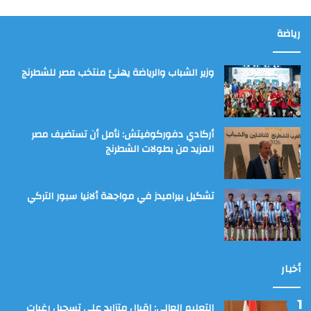
رياضة
وزير الشباب والرياضة يهنئ منتخب مصر للشطرنج
أركادي دفوركوفيتش: نأمل أن تستضيف مصر
المزيد من بطولات الشطرنج
تشكيل بيراميدز في مواجهة ألانيا سبور التركي
أخبار
التعليم العالي: إقبال متزايد على تسجيل رغبات