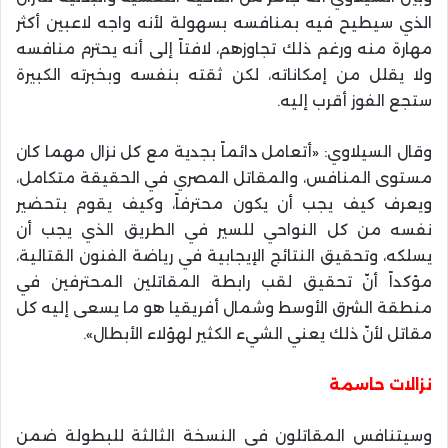
الذي سيطيح فيه بمنافسه بسهولة لأنه واجه لاعبين أكثر
مهارة منه ورغم ذلك تجاوزهم، لافتاً إلى أنه يحترم منافسه
ولا يقلل من إمكاناته، لكن ثقته بنفسه وبخبرته الكبيرة
ستجع الفوز أقرب إليه.
وقال السيلاوي: «أتعامل دائماً بجدية مع كل نزال مهما كان
مستوى المنافس، والمقاتل المصري في الحقيقة متكامل،
ويعرف كيف يجب أن يكون محترفاً، وكيف يقوم بتحضير
نفسه من كل النواحي للسير في الطريق الذي يجب أن
يسلكه، وتحقيق النتائج الإيجابية في رياضة الفنون القتالية،
مؤكداً أنّ تحقيق لقب رابطة المقاتلين المحترفين في
منطقة الشرق الأوسط وشمال أفريقيا هو ما يسعى إليه كل
مقاتل لأنّ ذلك يعني الشيء الكثير لهؤلاء الأبطال».
نزالات حاسمة
وسيتنافس المقاتلون في النسخة الثالثة للبطولة ضمن