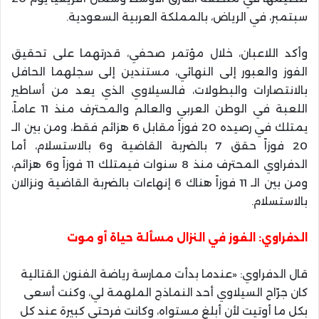
سبتمبر، في الرياض، بالمملكة العربية السعودية.
وأكد اللاعبان، خلال مؤتمر صحفي، قدرتهما على تحقيق
الفوز والعبور إلى النهائي، مستندين إلى سجلهما الحافل
بالانتصارات والبطولات، فالسيلاوي الذي يعد من أساطير
اللعبة في الوطن العربي والعالم والمحترف منذ 11 عاماً،
يمتلك في رصيده 20 فوزاً مقابل 6 هزائم فقط، ومن بين الـ
20 فوزاً حقق 7 بالضربة القاضية و6 بالاستسلام، أما
الدفراوي المحترف منذ 8 سنوات فيمتلك 11 فوزاً و6 هزائم،
ومن بين الـ 11 فوزاً هناك 6 إنهاءات بالضربة القاضية ونزالان
بالاستسلام.
الدفراوي: الفوز في النزال مسألة حياة أو موت
قال الدفراوي: «عندما بدأت ممارسة رياضة الفنون القتالية
كان جرّاح السيلاوي أحد النماذج الملهمة لي، وكنت أسعى
بكل ما أوتيت لأن أبلغ مستواه، وكانت فرحتي كبيرة عند كل