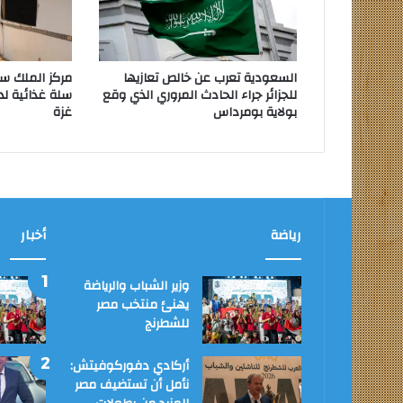
السعودية تعرب عن خالص تعازيها
للجزائر جراء الحادث المروري الذي وقع
سلة غذائية لد
بولاية بومرداس
غزة
رياضة
أخبار
وزير الشباب والرياضة
يهنئ منتخب مصر
للشطرنج
أركادي دفوركوفيتش:
نأمل أن تستضيف مصر