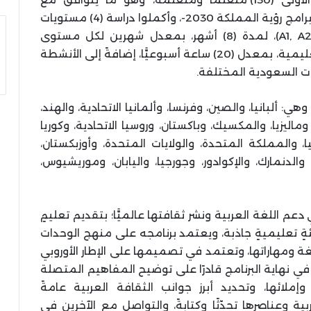
مستهدفات برنامج تنمية القدرات البشرية -أحد برامج رؤية المملكة 2030-، وأكملوا دراسة (4) مستويات
A1, A2
)، لمدة (8) أشهر، بمعدل شهرين لكل مستوى
تعليمي، ويتكوّن كل مستوى من (160) ساعة تعليمية، بمعدل (20) ساعة أسبوعيًّا، إضافةً إلى الأنشطة
هات السعودية المختلفة.
لدفعة الأولى إلى (34) جنسية، وهي: ألبانيا، والصين، وفرنسا، وألمانيا الاتحادية، والهند،
وماليزيا، والمكسيك، وباكستان، وروسيا الاتحادية، وكوريا
نيا، والمملكة المتحدة، والولايات المتحدة، وأوزبكستان،
ا، والدنمارك، والإكوادور، وجورجيا، واليابان، وموريشيوس،
عم اللغة العربية ونشر ثقافتها عالميًّا؛ بتقديم تعليمٍ
ئةٍ تعليميةٍ جاذبة، ويعتمد برنامجه على منهج الوحدات
غة ومهاراتها، وتعتمد في تصميمها على الإطار الأوروبي
ي نهاية البرنامج قادرًا على توضيح المفاهيم المتصلة
 وإملائها، وتحديد أبرز جوانب الثقافة العربية عامةً
ة وعناصرها تحدّثًا وكتابةً، والتواصل مع الآخرين في