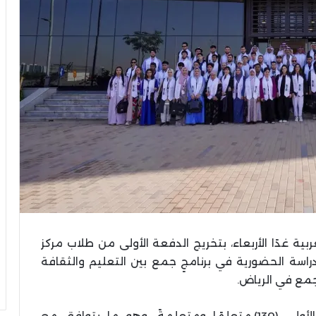
 غدًا الأربعاء، بتخريج الدفعة الأولى من طلاب مركز
لدراسة الحضورية في برنامجٍ جمع بين التعليم والثقافة
وبلغ عدد الملتحقين بالمركز من الدفعة الأولى (130) متعلمًا ومتعلمةً، وهو ما يتوافق مع