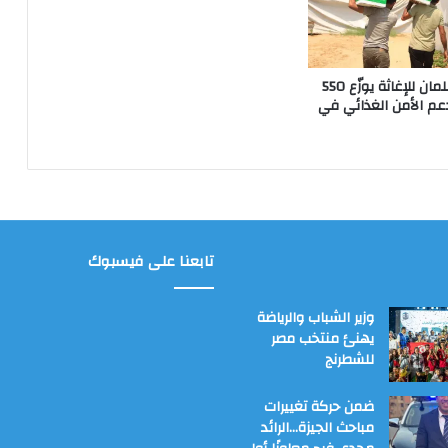
مركز الملك سلمان للإغاثة يوزّع 550
عم الأمن الغذائي في
تابعنا على فيسبوك
وزير الشباب والرياضة
يهنئ منتخب مصر
للشطرنج
ضمن حركة تغييرات
مباحث الجيزة…الرائد