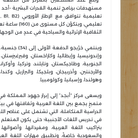
تعليمية تتوافق مع الإطار الأوروبي (
, B1, B2
الثقافية الإثرائية والسياحية في عددٍ من الوج
وينتمي خرّيجو ا
وإندونيسيا، وإيطاليا، وكازاخستان، وقيرغيزستان، 
الجنوبية، وطاجيكستان، وتايلند، وتركيا، وأوكرا
والأرجنتين، وأذربيجان، وبلجيكا، والبرازيل، وكند
وهولندا، وإسبانيا، وكولومبيا.
ويسعى مركز “أبجد” إلى إبراز جهود المملكة في د
متميزٍ يجمع بين اللغة العربية وثقافتها في بي
الدراسية المتكاملة، التي تشتمل على عناصر الل
في تدريس اللغات الأجنبية؛ حتى يكون المتعلم ف
بتراكيب اللغة العربية، ومفرداتها، وأصواتها،
والسعودية خاصةً، وتطبيق مهارات اللغة العربي