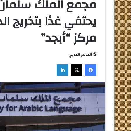
مجمع الملك سلمان ا
يحتفي غدًا بتخريج ا
مركز “أبجد”
التعليم
العالي
العالم العربي
تكثف
جهودها
فيسبوك
‫X
لينكدإن
للتصدي
للكيانات
الوهمية
التعليم العالي ت
للكيانات الوهمية