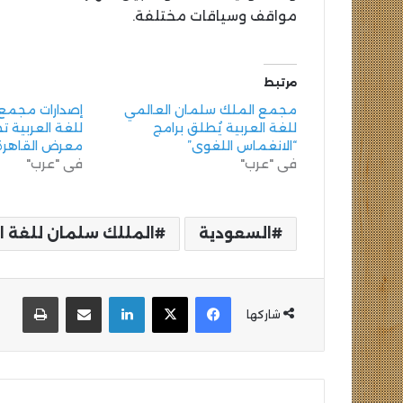
مواقف وسياقات مختلفة.
مرتبط
مجمع الملك سلمان العالمي
إصدارات مجمع
للغة العربية يُطلق برامج
للغة العربية ت
“الانغماس اللغوي”
معرض القاهرة
في "عرب"
في "عرب"
السعودية
المللك سلمان للغة ال
فيسبوك
‫X
لينكدإن
مشاركة عبر البريد
طباع
شاركها