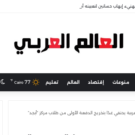
هنيء إيهاب حسانين لتعيينه أمينًا عامًا لمجلس الجامعات الخاصة
℉
ا
77
منوعات
إقتصاد
العالم
تعليم
Cairo
ية يحتفي غدًا بتخريج الدفعة الأولى من طلاب مركز “أبجد”