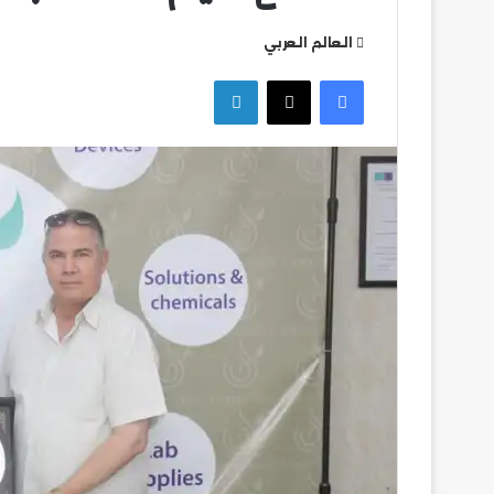
العالم العربي
فيسبوك
‫X
لينكدإن