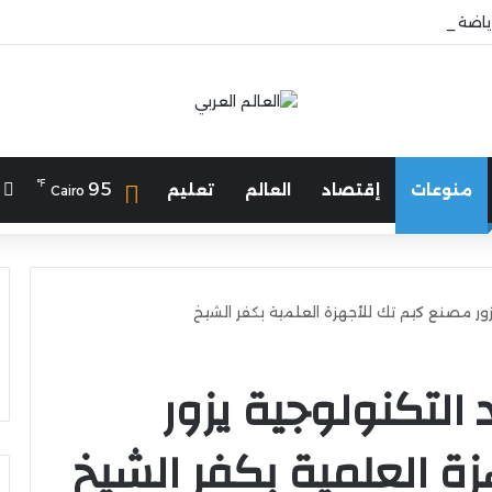
لرياضة يهنئ منتخب مصر للشطرنج
℉
ا
95
منوعات
إقتصاد
العالم
تعليم
Cairo
ور مصنع كيم تك للأجهزة العلمية بكفر الشيخ
لتكنولوجية يزور
ة العلمية بكفر الشيخ