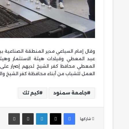
وقال إمام السباعي مدير المنطقة الصناعية ببل
عبد المعطي وقيادات هيئة الاستثمار وهيئة 
المعطي محافظ كفر الشيخ لديهم إصرار على 
العمل للشباب من أبناء محافظة كفر الشيخ وال
جامعة سمنود
كيم تك
فيسبوك
‫X
لينكدإن
مشاركة عبر البريد
طباع
شاركها