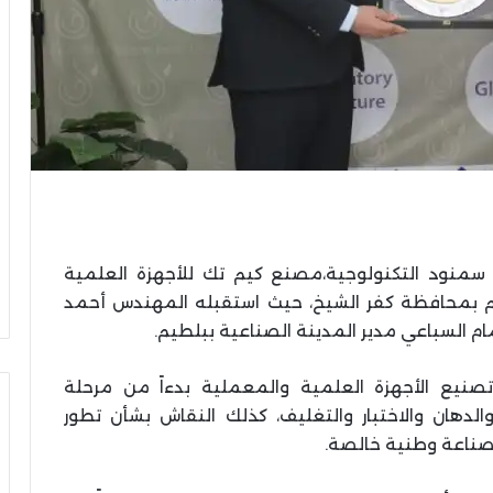
التعليم
العالي:
إقبال
متزايد
على
تسجيل
رغبات
التعليم العالي: إقبال متزايد على
المرحلة
 مواجهة ألانيا
تسجيل رغبات المرحلة الأولى للتنسي
الأولى
الإلكتروني
عة سمنود التكنولوجية،مصنع كيم تك للأجهزة العلمية
للتنسيق
يم بمحافظة كفر الشيخ، حيث استقبله المهندس أحمد
الإلكتروني
م السباعي مدير المدينة الصناعية ببلطيم.
 تصنيع الأجهزة العلمية والمعملية بدءاً من مرحلة
الدهان والاختبار والتغليف، كذلك النقاش بشأن تطور
 صناعة وطنية خالصة.