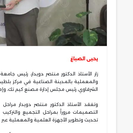
تشكيل
بيراميدز
في
مواجهة
ألانيا
سبور
التركي
يحيى الصباغ
تشكيل بيراميدز في
سبور التركي
زار الأستاذ الدكتور منتصر دويدار، رئيس جام
والمعملية بالمدينة الصناعية في مركز بلط
الشرقاوي، رئيس مجلس إدارة مصنع كيم تك، وإما
وتفقد الأستاذ الدكتور منتصر دويدار مراحل
التصميمات مروراً بمراحل التجميع والتركيب و
تحديث وتطوير الأجهزة العلمية والمعملية عبر