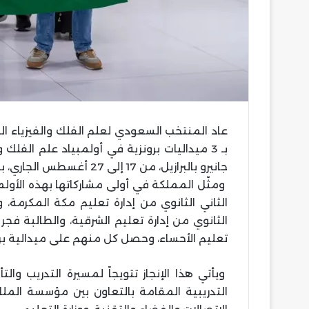
تشكيل
بيراميدز
في
مواجهة
ألانيا
سبور
التركي
عاد المنتخب السعودي لعلم الفلك والفيزياء الف
تشكيل بيراميدز في
بـ 3 ميداليات برونزية في أولمبياد علم الفلك
سبور التركي
جانيرو بالبرازيل، من 17 إلى 27 أغسطس الجاري، بمشاركة أكثر من 250 طالباً وطالبةً، من 53 دولة.
ومثّل المملكة في أولى مشاركاتها بهذه الأولمب
الثاني الثانوي من إدارة تعليم مكة المكرمة
الثانوي من إدارة تعليم الشرقية، والطالبة فجر
تعليم الأحساء، وحصل كل منهم على ميدالية برو
ويأتي هذا الإنجاز تتويجاً لمسيرة التدريب و
التدريبية المقامة بالتعاون بين مؤسسة الملك