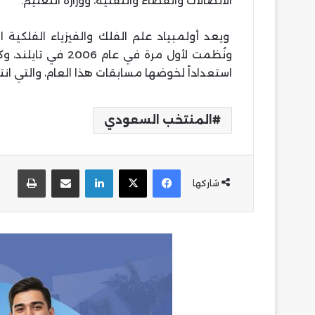
الاتصالات والفضاء والتقنية، ووزارة التعليم.
ويعد أولمبياد علم الفلك والفيزياء الفلكية ا
ونُظمت لأول مرة في
استعداداً لخوضها مسابقات هذا العام، والتي انتهت بحصولها ع
المنتخب السعودي
فيسبوك
‫X
لينكدإن
مشاركة عبر البريد
طباع
شاركها