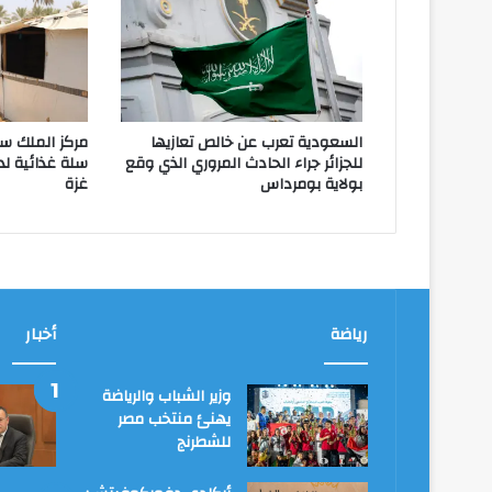
السعودية تعرب عن خالص تعازيها
للجزائر جراء الحادث المروري الذي وقع
سلة غذائية لد
بولاية بومرداس
غزة
رياضة
أخبار
وزير الشباب والرياضة
يهنئ منتخب مصر
للشطرنج