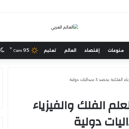
لرياضة يهنئ منتخب مصر للشطرنج
℉
ا
95
منوعات
إقتصاد
العالم
تعليم
Cairo
يحصد 3 ميداليات دولية
لم الفلك والفيزياء