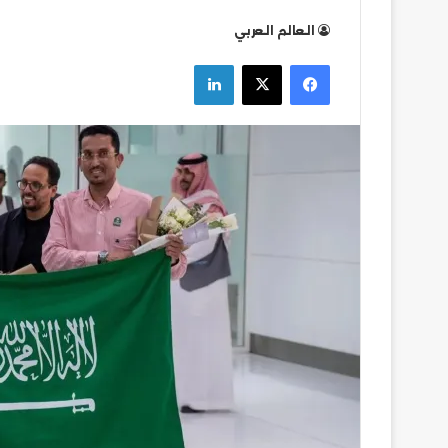
العالم العربي
فيسبوك
‫X
لينكدإن