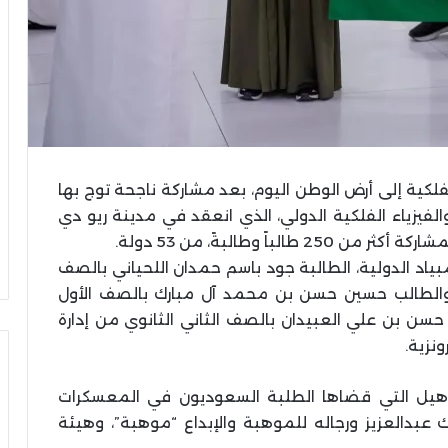
التعليم
العالي:
إقبال
متزايد
على
تسجيل
رغبات
لكية إلى أرض الوطن اليوم، بعد مشاركة ناجحة توج بها
التعليم العالي: إقبال متزايد على
المرحلة
 مواجهة ألانيا
تسجيل رغبات المرحلة الأولى للتنسي
 والفيزياء الفلكية الدولي، الذي انعقد في مدينة ريو دي
الأولى
الإلكتروني
للتنسيق
ياد الدولية، الطالبة جود باسم حمدان اللحياني بالصف
الإلكتروني
، والطالب حسين حسن بن محمد آل مبارك بالصف الأول
 حسن بن علي العبيدان بالصف الثاني الثانوي من إدارة
نزية.
التأهيل التي قضاها الطلبة السعوديون في المعسكرات
 عبدالعزيز ورجاله للموهبة والإبداع “موهبة”، وهيئة