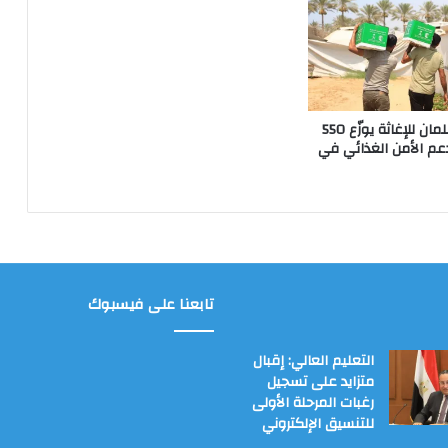
مركز الملك سلمان للإغاثة يوزّع 550
عم الأمن الغذائي في
تابعنا على فيسبوك
التعليم العالي: إقبال
متزايد على تسجيل
رغبات المرحلة الأولى
للتنسيق الإلكتروني