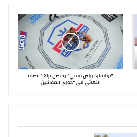
"بوليفارد
رياض
سيتي"
يحتضن
نزالات
نصف
النهائي
في
"دوري
"بوليفارد رياض سيتي" يحتضن نزالات نصف
المقاتلين
النهائي في "دوري المقاتلين