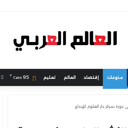
لرياضة يهنئ منتخب مصر للشطرنج
℉
ا
95
منوعات
إقتصاد
العالم
تعليم
Cairo
 دورة بمركز دار العلوم للإبداع