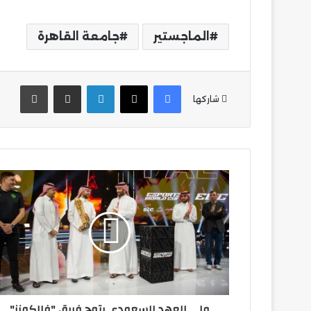
الماجستير
جامعة القاهرة
فيسبوك
‫X
لينكدإن
مشاركة عبر البريد
طباع
شاركها
ولي
العهد
السعودي
يتوج
فريق
"فالكونز"
بالجائزة
المالية
الكبرى
ولي العهد السعودي يتوج فريق "فالكونز"