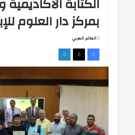
الكتابة الأكاديمية 
بمركز دار العلوم للإب
العالم العربي
تشكيل
فيسبوك
‫X
لينكدإن
بيراميدز
في
مواجهة
ألانيا
سبور
التركي
تشكيل بيراميدز في
سبور التركي