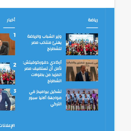
رياضة
أخبار
وزير الشباب والرياضة
يهنئ منتخب مصر
للشطرنج
أركادي دفوركوفيتش:
نأمل أن تستضيف مصر
المزيد من بطولات
الشطرنج
تشكيل بيراميدز في
مواجهة ألانيا سبور
التركي
الإعلانا