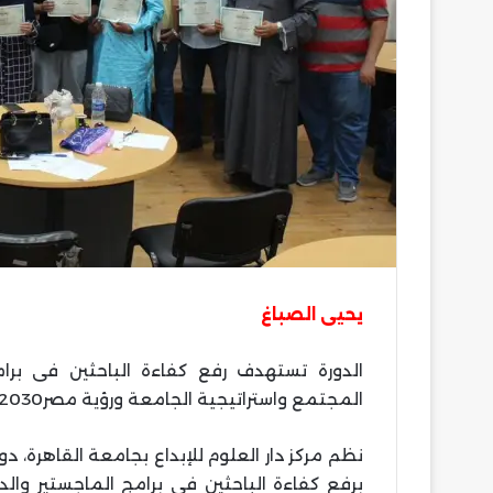
يحيى الصباغ
الدورة تستهدف رفع كفاءة الباحثين فى برام
المجتمع واستراتيجية الجامعة ورؤية مصر2030
نظم مركز دار العلوم للإبداع بجامعة القاهرة، دور
برفع كفاءة الباحثين في برامج الماجستير وال