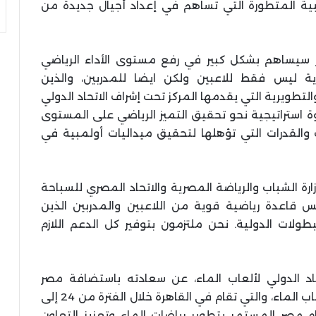
ريبية المتطورة التي تساهم في إعداد أجيال جديدة من
ركز سيساهم بشكل كبير في رفع مستوى الأداء الرياضي
ة ليس فقط للاعبين ولكن ايضا للمدربين، والذين
لتطويرية التي يقدمها المركز تحت إشراف الاتحاد الدولي
ة استراتيجية نحو تحقيق التميز الرياضي على المستوى
 والقدرات التي تؤهلها لتحقيق ميداليات أولمبية في
رة الشباب والرياضة المصرية والاتحاد المصري للسباحة
يس قاعدة رياضية قوية من اللاعبين والمدربين الذين
لات الدولية. نحن ملتزمون بتوفير كل الدعم اللازم
اد الدولي لألعاب الماء، عن سعادته باستضافة مصر
للبطولة العربية الثالثة للناشئين والناشئات لألعاب الماء، والتي تقام في القاهرة خلال الفترة من 24 إلى
م مصر المستمر بتطوير رياضات الماء وتعزيز التعاون