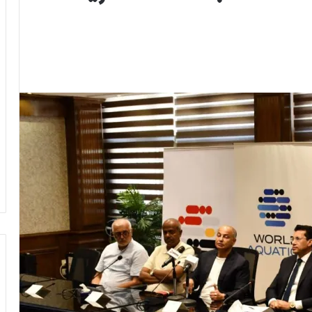
وزير
الشباب
والرياضة
يهنئ
منتخب
مصر
للشطرنج
كثف جهودها للتصدي
وزير الشباب والرياضة يهنئ منتخب
مصر للشطرنج