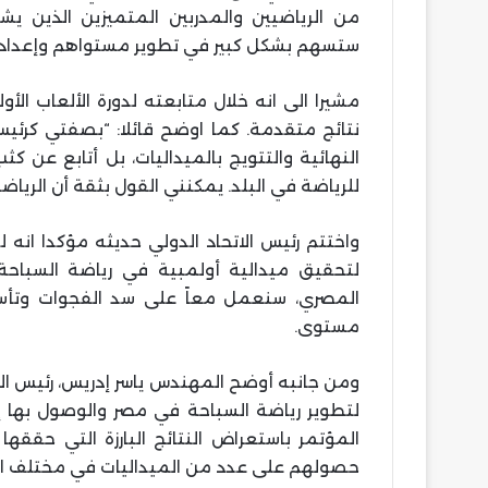
من الرياضيين والمدربين المتميزين الذين يشا
ستسهم بشكل كبير في تطوير مستواهم وإعداده
مشيرا الى انه خلال متابعته لدورة الألعاب الأ
نتائج متقدمة. كما اوضح قائلا: “بصفتي كرئيس ل
النهائية والتتويج بالميداليات، بل أتابع عن 
للرياضة في البلد. يمكنني القول بثقة أن الرياضة
واختتم رئيس الاتحاد الدولي حديثه مؤكدا انه 
لتحقيق ميدالية أولمبية في رياضة السباحة. 
المصري، سنعمل معاً على سد الفجوات وتأسي
مستوى.
ومن جانبه أوضح المهندس ياسر إدريس، رئيس الات
لتطوير رياضة السباحة في مصر والوصول بها إ
المؤتمر باستعراض النتائج البارزة التي حققها 
حصولهم على عدد من الميداليات في مختلف ال