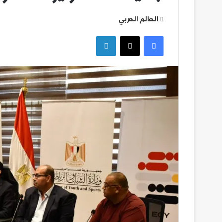
العالم العربي
التعليم
فيسبوك
‫X
لينكدإن
العالي
تكثف
جهودها
للتصدي
للكيانات
الوهمية
التعليم العالي ت
للكيانات الوهمية