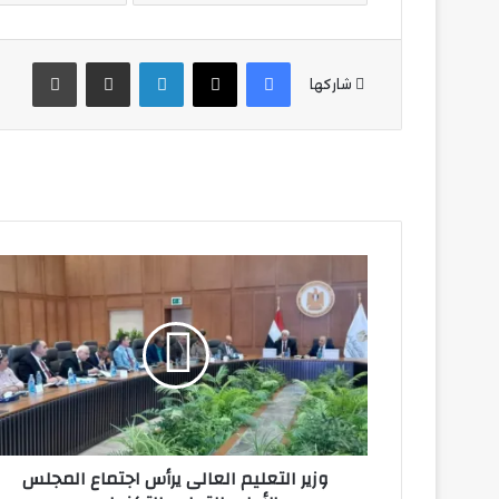
فيسبوك
‫X
لينكدإن
مشاركة عبر البريد
طباع
شاركها
وزير
التعليم
العالى
يرأس
اجتماع
المجلس
الأعلى
للتعليم
التكنولوجي
وزير التعليم العالى يرأس اجتماع المجلس