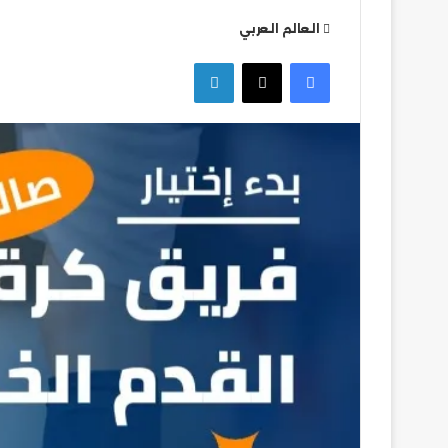
العالم العربي
تشكيل
فيسبوك
‫X
لينكدإن
بيراميدز
في
مواجهة
ألانيا
سبور
التركي
تشكيل بيراميدز في
سبور التركي