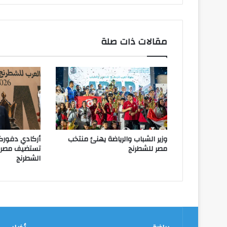
مقالات ذات صلة
وزير الشباب والرياضة يهنئ منتخب
أركادي دفورك
مصر للشطرنج
تستضيف مصر ا
الشطرنج