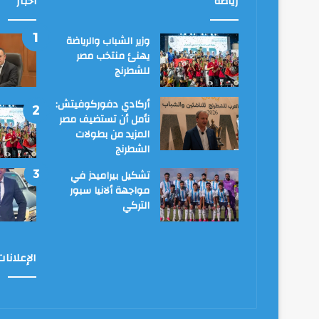
رياضة
أخبار
وزير الشباب والرياضة
يهنئ منتخب مصر
للشطرنج
أركادي دفوركوفيتش:
نأمل أن تستضيف مصر
المزيد من بطولات
الشطرنج
تشكيل بيراميدز في
مواجهة ألانيا سبور
التركي
الإعلانا