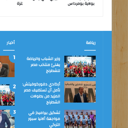
بولاية بومرداس
غزة
رياضة
أخبار
وزير الشباب والرياضة
يهنئ منتخب مصر
للشطرنج
أركادي دفوركوفيتش:
نأمل أن تستضيف مصر
المزيد من بطولات
الشطرنج
تشكيل بيراميدز في
مواجهة ألانيا سبور
التركي