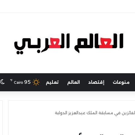
لرياضة يهنئ منتخب مصر للشطرنج
℉
ا
95
منوعات
إقتصاد
العالم
تعليم
Cairo
لفائزين في مسابقة الملك عبدالعزيز الدولية