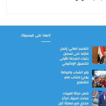
تابعنا على فيسبوك
التعليم العالي: إقبال
متزايد على تسجيل
رغبات المرحلة الأولى
للتنسيق الإلكتروني
وزير الشباب والرياضة
يهنئ منتخب مصر
للشطرنج
ضمن حركة تغييرات
مباحث الجيزة…الرائد
مجدي فرج معاونًا أول