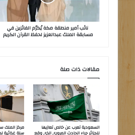
الفائزين
في
مسابقة
الملك
نائب أمير منطقة مكة يُكرّم الفائزين في
عبدالعزيز
مسابقة الملك عبدالعزيز لحفظ القرآن الكريم
لحفظ
القرآن
الكريم
مقالات ذات صلة
السعودية تعرب عن خالص تعازيها
للجزائر جراء الحادث المروري الذي وقع
سلة غذائية لد