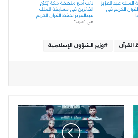
الملك عبد العزيز
نائب أمير منطقة مكة يُكرّم
لقرآن الكريم في
الفائزين في مسابقة الملك
عبدالعزيز لحفظ القرآن الكريم
في "عرب"
 القرآن
وزير الشؤون الإسلامية
ة
موسم
الرياض
2024"
ينطلق
بنزال