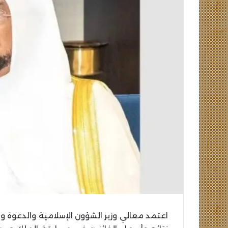
تشكيل
بيراميدز
في
مواجهة
ألانيا
سبور
التركي
تشكيل بيراميدز في
سبور التركي
اعتمد معالي وزير الشؤون الإسلامية والدعوة وال