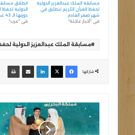
مسابقة الملك عبدالعزيز الدولية
انطلاق مسابقة 
لحفظ القرآن الكريم تنطلق في
الدولية لحفظ ا
شهر صفر القادم
دورتها الـ 43 غدا
في "أخبار عاجلة"
في "عرب"
مسابقة الملك عبدالعزيز الدولية لحفظ
فيسبوك
‫X
لينكدإن
مشاركة عبر البريد
طباع
شاركها
نائب
أمير
منطقة
مكة
يُكرّم