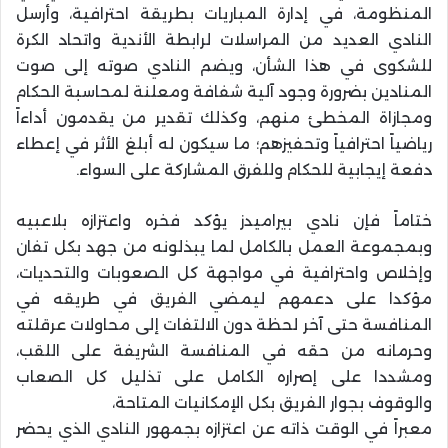
المنظومة، في إدارة المباريات بطريقة احترافية، وأرسل
النادي العديد من المراسلات لرابطة الأندية واتحاد الكرة
للشكوى في هذا الشأن، ويضم النادي صوته إلى صوت
المنادين بضرورة وجود آلية شفافة ومعلنة لمحاسبة الحكام
ومجازاة المخطئ منهم، وكذلك تقدير من يقدمون أداءاً
رياضياً احترافياً وتحفيزهم؛ ما سيكون له أبلغ الأثر في إعطاء
دفعة إيجابية للحكام وللفرق المشاركة على السواء.
ختاماً فإن نادي بيراميدز يؤكد فخره واعتزازه بلاعبيه
وبمجموعة العمل بالكامل لما يبذلونه من جهد بكل تفان
وإخلاص واحترافية في مواجهة كل الصعوبات والتحديات،
مؤكدا على دعمهم ليمضي الفريق في طريقه في
المنافسة حتى آخر لحظة دون الالتفات إلى محاولات عرقلته
وحرمانه من حقه في المنافسة الشريفة على اللقب،
ومشددا على إصراره الكامل على تذليل كل الصعاب
والوقوف بجوار الفريق بكل الإمكانيات المتاحة،
معبراً في الوقت ذاته عن اعتزازه بجمهور النادي الذي يحضر