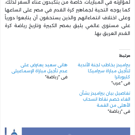
لمؤازرته في المباريات، خاصة من يتكبدون عناء السفر لذلك،
كما يوجه التحية لجماهير كرة القدم في مصر على اتساعها
وعلى اختلاف انتماءاتهم والذين يستحقون أن يتابعوا دورياً
على مستوى عالمي يليق بمصر الكبيرة وتاريخ رياضة كرة
القدم العريق بها.
مرتبط
بيراميدز يخاطب لجنة الأندية
هانى سعيد يعترض على
لتأجيل مباراة سيراميكا
عدم تأجيل مباراة الإسماعيلي
كليوباترا
في "رياضة"
في "عرب"
تفاصيل بيان بيراميدز بشأن
الغاء خصم نقاط انسحاب
الأهلي من القمة
في "رياضة"