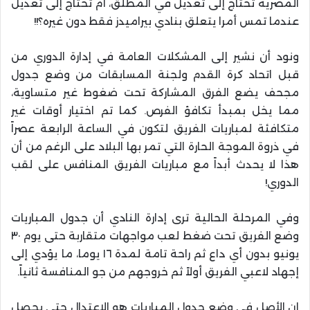
المصرية تحتاج إلى تعديل في المطلق، أم تحتاج إلى تعديل
عندما تمس أمرا يتعلق بنادي بيراميدز فقط دون غيره؟!!
ونود أن نشير إلى المشكلات العامة في إدارة الدوري من
قبل اتحاد كرة القدم ولجنة المسابقات من وضع جدول
مجحف يضع الفرق المشاركة تحت ضغوط غير متساوية،
مما يخل بمبدأ تكافؤ الفرص. كما تم اختيار أوقات غير
متكافئة لمباريات الفريق لتكون في الساعة الرابعة عصراً
في ذروة الموجة الحارة التي تمر بها البلاد على الرغم من أن
هذا لا يحدث أبداً مع مباريات الفريق المنافس على لقب
الدوري!
وفي المرحلة الحالية ترى إدارة النادي أن جدول المباريات
وضع الفريق تحت ضغط لعب مواجهات متقاربة حتى يوم ٣٠
يونيو بدون أي داع ثم راحة تامة لمدة ١٦ يوما، ما يؤدي إلى
إجهاد لاعبي الفريق أولاً ثم خروجهم من جو المنافسة ثانياً.
إن الأصل في وضع جدول المباريات هو الاعتدال حتى يحصل