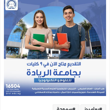
بيراميدز
سموحة