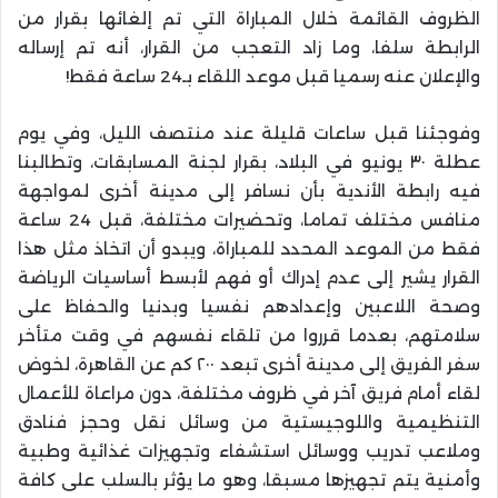
الظروف القائمة خلال المباراة التي تم إلغائها بقرار من
الرابطة سلفا، وما زاد التعجب من القرار، أنه تم إرساله
والإعلان عنه رسميا قبل موعد اللقاء بـ24 ساعة فقط!
وفوجئنا قبل ساعات قليلة عند منتصف الليل، وفي يوم
عطلة ٣٠ يونيو في البلاد، بقرار لجنة المسابقات، وتطالبنا
فيه رابطة الأندية بأن نسافر إلى مدينة أخرى لمواجهة
منافس مختلف تماما، وتحضيرات مختلفة، قبل 24 ساعة
فقط من الموعد المحدد للمباراة، ويبدو أن اتخاذ مثل هذا
القرار يشير إلى عدم إدراك أو فهم لأبسط أساسيات الرياضة
وصحة اللاعبين وإعدادهم نفسيا وبدنيا والحفاظ على
سلامتهم، بعدما قرروا من تلقاء نفسهم في وقت متأخر
سفر الفريق إلى مدينة أخرى تبعد ٢٠٠ كم عن القاهرة، لخوض
لقاء أمام فريق آخر في ظروف مختلفة، دون مراعاة للأعمال
التنظيمية واللوجيستية من وسائل نقل وحجز فنادق
وملاعب تدريب ووسائل استشفاء وتجهيزات غذائية وطبية
وأمنية يتم تجهيزها مسبقا، وهو ما يؤثر بالسلب على كافة