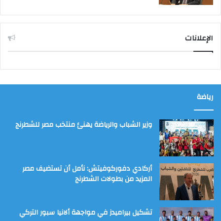
الإعلانات
رياضة
وزير الشباب والرياضة يهنئ منتخب مصر للشطرنج
أركادي دفوركوفيتش: نأمل أن تستضيف مصر
المزيد من بطولات الشطرنج
تشكيل بيراميدز في مواجهة ألانيا سبور التركي