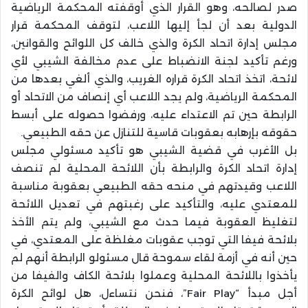
صدر لصالحه، وهو القرار الذي أوقفته المحكمة الرياضية
الدولية بعد أن لجأ إليها اللاعب، لتوقف المحكمة قرار
مجلس إدارة اتحاد الكرة والذي خالف كل اللوائح والقوانين،
ورغم تأكيد لجنة الانضباط على عدم مخالفة الشيبي لأي
لائحة، اتخذ اتحاد الكرة قراره الغريب، والذي ألغي بعدها من
المحكمة الرياضية، ولم يجد اللاعب أي إنصاف من الاتحاد أو
الرابطة حين تم الاعتداء عليه، ورفضوا حصوله على أبسط
حقوقه بإرهابه بعقوبات قاسية للتنازل عن حقه الطبيعي.
بل الأغرب في قضية الشيبي هو تأكيد مسئولي مجلس
إدارة اتحاد الكرة والرابطة بأن اللائحة المحلية لم تنصف
اللاعب وقيدتهم في منحه حقه الطبيعي بعقوبة مناسبة
للمعتدي عليه، والتأكيد على رغبتهم في تعديل اللائحة
لتغليظ العقوبة فيما حدث مع الشيبي، ولم يتم الأخذ
بلائحة فيفا التي توجب عقوبات مغلظة على المعتدي، في
حين أنه في أزمة لقاء سموحة قال مسئولو الرابطة أنهم لم
يأخذوا باللائحة المحلية وعملوا بلائحة الكاف والفيفا من
أجل مبدأ “Fair Play”، فنحن نتساءل، هل لوائح الكرة