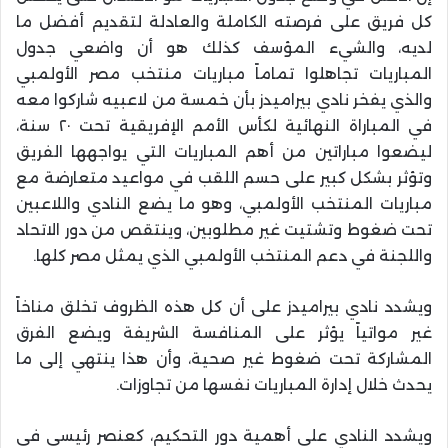
كل فريق على فرصته الكاملة والعادلة لتقديم أفضل ما
لديه، والشيء المؤسف كذلك هو أن واضعي جدول
المباريات تجاهلوا تماماً مباريات منتخب مصر الأولمبي
والذي يفخر نادي بيراميدز بأن خمسة من لاعبيه شاركوا معه
في المباراة النهائية لكأس الأمم الإفريقية تحت ٢٠ سنة،
ليضعوا مباراتين من أهم المباريات التي يواجهها الفريق
وتؤثر بشكل كبير على حسم اللقب في مواعيد متعارضة مع
مباريات المنتخب الأولمبي، وهو ما يضع النادي واللاعبين
تحت ضغوط وتشتيت غير مطلوبين، وينتقص من دور الاتحاد
واللجنة في دعم المنتخب الأولمبي الذي يمثل مصر كلها.
ويشدد نادي بيراميدز على أن كل هذه الظروف تخلق مناخاً
غير مواتياً يؤثر على المنافسة الشريفة ويضع الفرق
المشاركة تحت ضغوط غير صحية، وأن هذا ينتهي إلى ما
يحدث خلال إدارة المباريات نفسها من تجاوزات.
ويشدد النادي على أهمية دور التحكيم، كعنصر رئيسي في