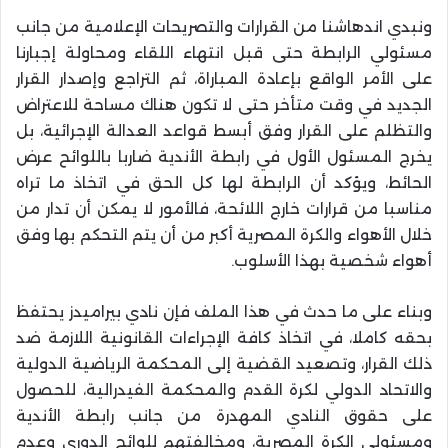
ونبدي اندهاشنا من القرارات والتصريحات الإعلامية من جانب
مسئولي الرابطة حتى قبل انتهاء اللقاء ومحاولة إجبارنا
على الأمر الواقع بإعادة المباراة، ثم التراجع وإصدار القرار
الجديد في وقت متأخر حتى لا تكون هناك مساحة للاعتراض
والتظلم على القرار وفق أبسط قواعد العدالة الإجرائية، بل
يخرج المسئول الأول في رابطة الأندية ضاربا باللوائح عرض
الحائط، ويؤكد أن الرابطة لها كل الحق في اتخاذ ما تراه
مناسبا من قرارات خارج اللائحة، فالأمور لا يمكن أن تدار من
خلال الأهواء والكرة المصرية أكبر من أن يتم التحكم بها وفق
أهواء شخصية بهذا الأسلوب.
وبناء على ما حدث في هذا الملف فإن نادي بيراميدز يحتفظ
بحقه كاملا، في اتخاذ كافة الإجراءات القانونية اللازمة ضد
ذلك القرار، وتصعيد القضية إلى المحكمة الرياضية الدولية
والاتحاد الدولي لكرة القدم والمحكمة الفيدرالية، للحصول
على حقوق النادي المهدرة من جانب رابطة الأندية
ومسئولي الكرة المصرية، ومخالفتهم للوائح الدوري وعدم