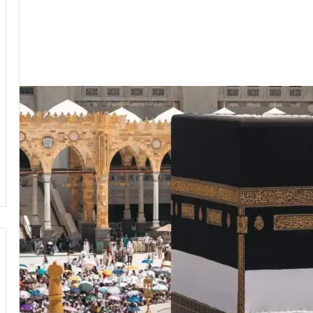
وزير
الشباب
والرياضة
يهنئ
منتخب
مصر
للشطرنج
كثف جهودها للتصدي
وزير الشباب والرياضة يهنئ منتخب
مصر للشطرنج