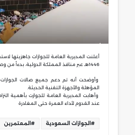
أعلنت المديرية العامة للجوازات جاهزيتها لاس
1446هـ عبر منافذ المملكة الدولية، بدءاً من وصولهم حتى مغادرتهم، وإنهاء إجراءاتهم بيسر وسهولة.
وأوضحت أنه تم دعم جميع صالات الجوازات في 
المؤهلة والأجهزة التقنية الحديثة.
وأهابت المديرية العامة للجوازت بأهمية الت
عند القدوم لأداء العمرة حتى المغادرة
الجوازات السعودية
المعتمرين