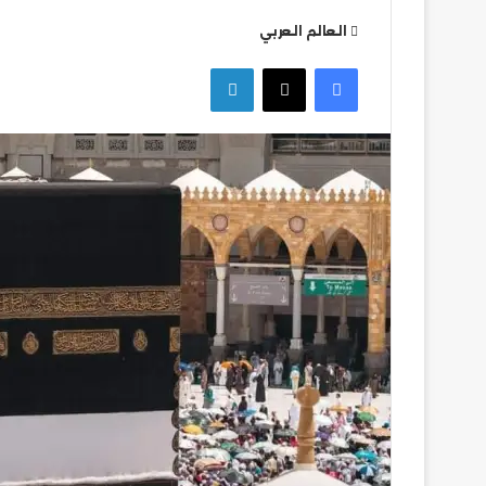
العالم العربي
التعليم
فيسبوك
‫X
لينكدإن
العالي
تكثف
جهودها
للتصدي
للكيانات
الوهمية
التعليم العالي ت
للكيانات الوهمية