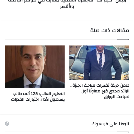
رئيس "كيم تك" للأجهزة العلمية يشارك في مؤتمر الباطنة
بالأقصر
مقالات ذات صلة
ضمن حركة تغييرات مباحث الجيزة…
الرائد مجدي فرج معاونًا أول
التعليم العالي: 128 ألف طالب
لمباحث الوراق
يسجلون لأداء اختبارات القدرات
تابعنا على فيسبوك