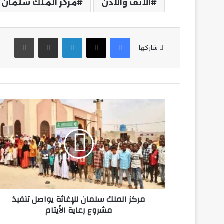
الأنف والأذن
مركز الملك سلمان ل
فيسبوك
‫X
لينكدإن
مشاركة عبر البريد
طباع
شاركها
مركز
الملك
سلمان
للإغاثة
يواصل
تنفيذ
مشروع
رعاية
الأيتام
مركز الملك سلمان للإغاثة يواصل تنفيذ
مشروع رعاية الأيتام