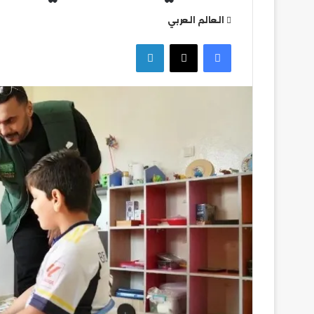
العالم العربي
التعليم
فيسبوك
‫X
لينكدإن
العالي
تكثف
جهودها
للتصدي
للكيانات
الوهمية
التعليم العالي ت
للكيانات الوهمية