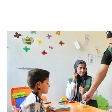
وزير
الشباب
والرياضة
يهنئ
منتخب
مصر
للشطرنج
كثف جهودها للتصدي
وزير الشباب والرياضة يهنئ منتخب
مصر للشطرنج