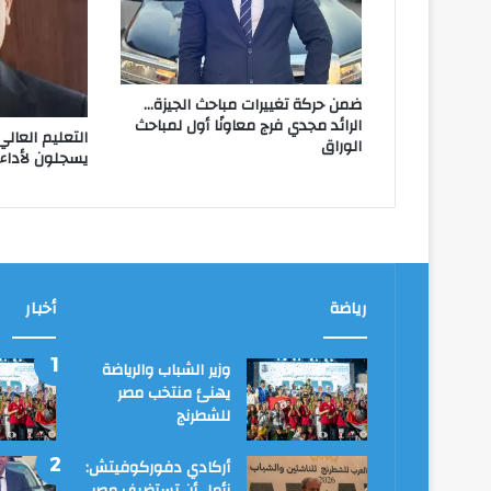
ضمن حركة تغييرات مباحث الجيزة…
الرائد مجدي فرج معاونًا أول لمباحث
الوراق
يسجلون لأداء 
رياضة
أخبار
وزير الشباب والرياضة
يهنئ منتخب مصر
للشطرنج
أركادي دفوركوفيتش: