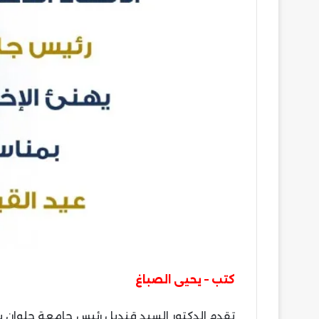
كتب – يحيى الصباغ
تقدم الدكتور السيد قنديل رئيس جامعة حلوان بخا