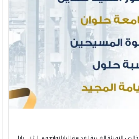
لص التهنئة القلبية لقداسة البابا تواضروس الثاني بابا