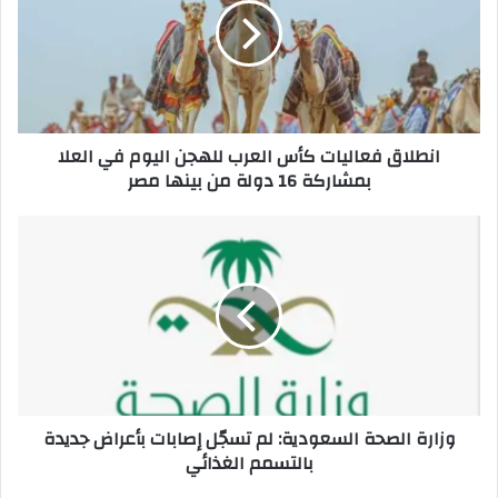
العرب
للهجن
اليوم
في
العلا
بمشاركة
انطلاق فعاليات كأس العرب للهجن اليوم في العلا
16
بمشاركة 16 دولة من بينها مصر
دولة
من
بينها
وزارة
مصر
الصحة
السعودية: لم
تسجّل
إصابات
بأعراض
جديدة
بالتسمم
الغذائي
وزارة الصحة السعودية: لم تسجّل إصابات بأعراض جديدة
بالتسمم الغذائي