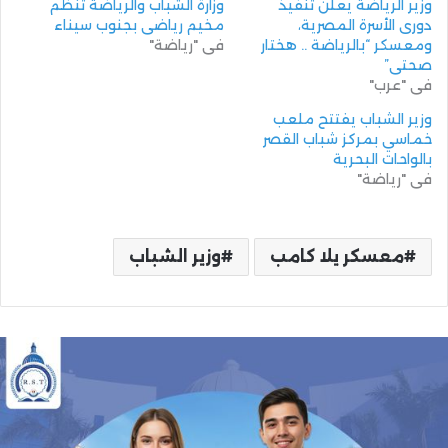
وزير الرياضة يعلن تنفيذ
وزارة الشباب والرياضة تنظم
دورى الأسرة المصرية،
مخيم رياضي بجنوب سيناء
ومعسكر “بالرياضة .. هختار
في "رياضة"
صحتى”
في "عرب"
وزير الشباب يفتتح ملعب
خماسي بمركز شباب القصر
بالواحات البحرية
في "رياضة"
معسكر يلا كامب
وزير الشباب