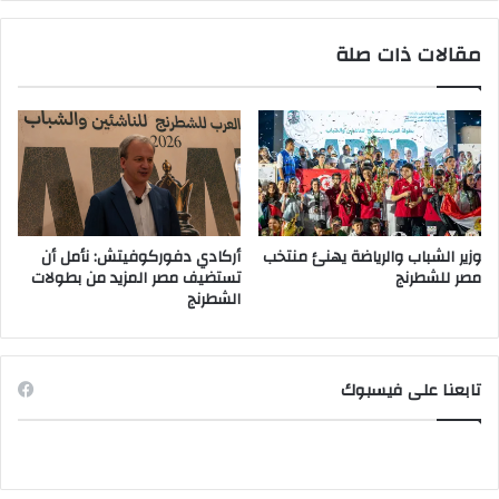
مقالات ذات صلة
وزير الشباب والرياضة يهنئ منتخب
أركادي دفوركوفيتش: نأمل أن
مصر للشطرنج
تستضيف مصر المزيد من بطولات
الشطرنج
تابعنا على فيسبوك