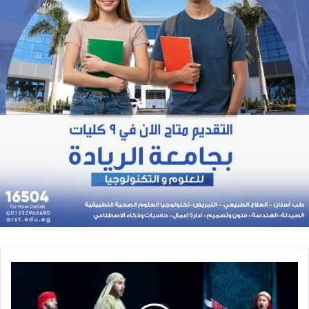
أوبراليون
عالميون
يصدحون