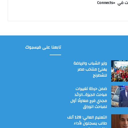
شباب الجامعات في «Connects
تابعنا على فيسبوك
وزير الشباب والرياضة
يهنئ منتخب مصر
للشطرنج
ضمن حركة تغييرات
مباحث الجيزة…الرائد
مجدي فرج معاونًا أول
لمباحث الوراق
التعليم العالي: 128 ألف
طالب يسجلون لأداء