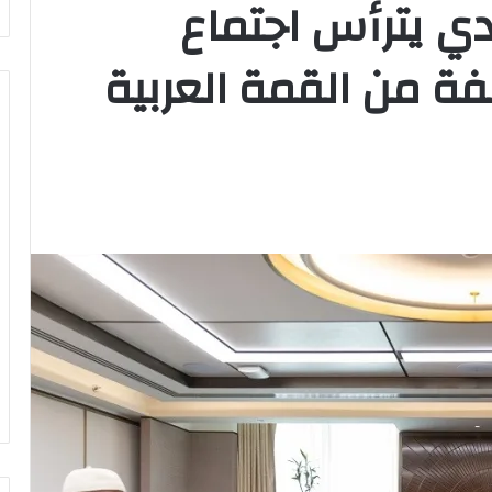
دي يترأس اجتماع
لفة من القمة العربية
وزير
الشباب
والرياضة
يهنئ
منتخب
مصر
للشطرنج
كثف جهودها للتصدي
وزير الشباب والرياضة يهنئ منتخب
مصر للشطرنج