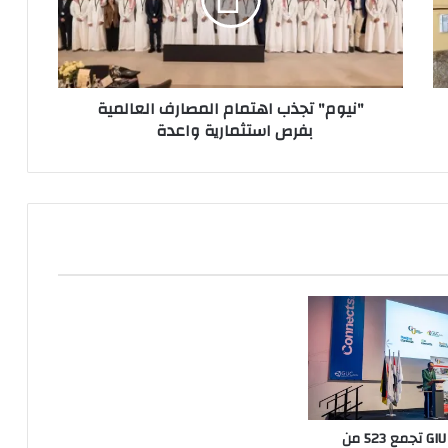
العالمية
بفرص
استثمارية
واعدة
"نيوم" تجذب اهتمام المصارف العالمية
بفرص استثمارية واعدة
جامعة GIU Berlin تجمع 523 من