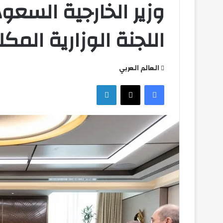
وزير الخارجية السعو
اللجنة الوزارية المك
العالم العربي
التعليم
فيسبوك
‫X
لينكدإن
العالي
تكثف
جهودها
للتصدي
للكيانات
الوهمية
التعليم العالي ت
للكيانات الوهمية