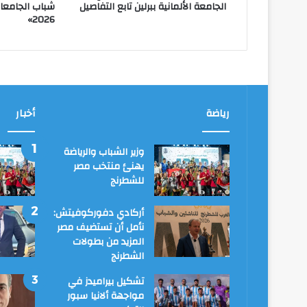
الجامعة الألمانية ببرلين تابع التفاصيل
2026»
رياضة
أخبار
وزير الشباب والرياضة
يهنئ منتخب مصر
للشطرنج
أركادي دفوركوفيتش:
نأمل أن تستضيف مصر
المزيد من بطولات
الشطرنج
تشكيل بيراميدز في
مواجهة ألانيا سبور