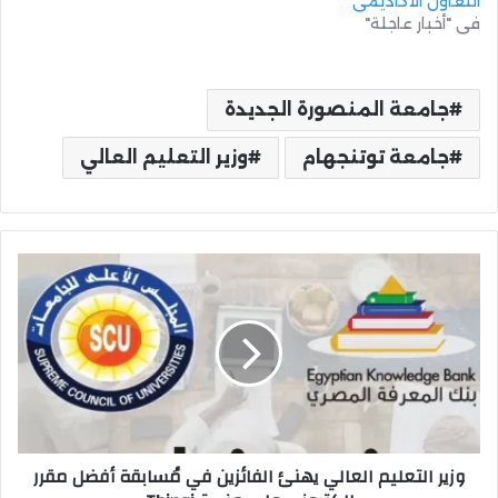
التعاون الأكاديمي
في "أخبار عاجلة"
جامعة المنصورة الجديدة
جامعة توتنجهام
وزير التعليم العالي
وزير
التعليم
العالي
يهنئ
الفائزين
في
مُسابقة
أفضل
مقرر
وزير التعليم العالي يهنئ الفائزين في مُسابقة أفضل مقرر
إلكتروني
على