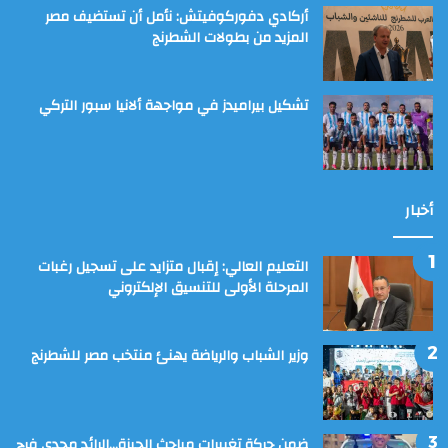
أركادي دفوركوفيتش: نأمل أن تستضيف مصر
المزيد من بطولات الشطرنج
تشكيل بيراميدز في مواجهة ألانيا سبور التركي
أخبار
التعليم العالي: إقبال متزايد على تسجيل رغبات
المرحلة الأولى للتنسيق الإلكتروني
وزير الشباب والرياضة يهنئ منتخب مصر للشطرنج
ضمن حركة تغييرات مباحث الجيزة…الرائد مجدي فرج