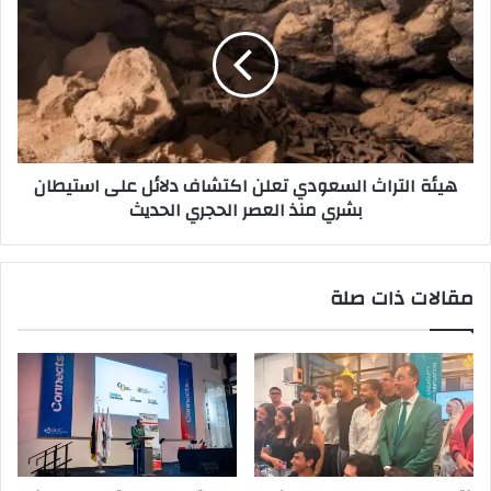
الشرق
السعودي
الأوسط
تعلن
اكتشاف
دلائل
على
استيطان
بشري
هيئة التراث السعودي تعلن اكتشاف دلائل على استيطان
منذ
بشري منذ العصر الحجري الحديث
العصر
الحجري
الحديث
مقالات ذات صلة