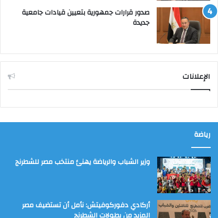
صدور قرارات جمهورية بتعيين قيادات جامعية
جديدة
الإعلانات
رياضة
وزير الشباب والرياضة يهنئ منتخب مصر للشطرنج
أركادي دفوركوفيتش: نأمل أن تستضيف مصر
المزيد من بطولات الشطرنج