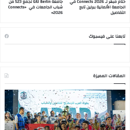
ختام مبهر لـ Connects 2026 في
جامعة GIU Berlin تجمع 523 من
الجامعة الألمانية ببرلين تابع
شباب الجامعات في «Connects
التفاصيل
2026»
تابعنا على فيسبوك
المقالات المميزة
وزير
وزي
الشباب
الت
والرياضة
الع
يهنئ
يتف
منتخب
مك
مصر
الت
للشطرنج
الر