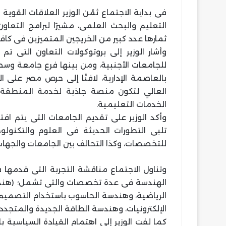
فى بداية الاجتماع ثمّن الوزير العلاقات القو
التعليم والبحث العلمى، مشيرًا لبرامج التعاو
ثمارها عدد كبير من الخريجين المتميزين فى كافة
وأشار الوزير إلى بروتوكولات التعاون التى ت
للجامعات الأجنبية، ومن بينها فرع جامعة وسط
بالعاصمة الإدارية، لافتًا إلى حرص مصر على 
العالي لتكون منصة جاذبة لخدمة المنطقة ال
الخدمات التعليمية.
وأكد الوزير على تقديم الجامعات التى يتم اف
تلبى التطورات الحديثة فى العلوم والتكنولوجي
للتخصصات، وكذا التحالف بين الجامعات والجهات
وتناول الاجتماع مناقشة التجربة التى قدمها ف
الهندسة فى عدة تخصصات والتى تشمل؛ (هندسة 
الرياضية، وهندسة الحاسوب باستخدام التصميم،
الإلكترونيات، وهندسة الطاقة الجديدة والمتجد
كما لفت الوزير إلى اهتمام القيادة السياسية ب