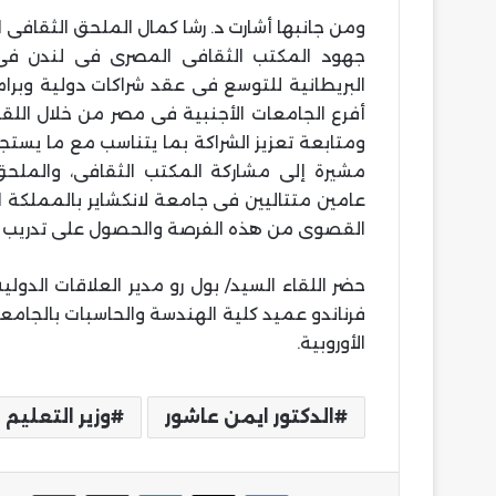
ومن جانبها أشارت د. رشا كمال الملحق الثقافى 
جهود المكتب الثقافى المصرى فى لندن فى 
البريطانية للتوسع فى عقد شراكات دولية وبرا
أفرع الجامعات الأجنبية فى مصر من خلال اللق
ومتابعة تعزيز الشراكة بما يتناسب مع ما يستجد 
مشيرة إلى مشاركة المكتب الثقافى، والملحق
القصوى من هذه الفرصة والحصول على تدريب م
حضر اللقاء السيد/ بول رو مدير العلاقات الدول
فرناندو عميد كلية الهندسة والحاسبات بالجامعة
الأوروبية.
الدكتور ايمن عاشور
وزير التعليم 
فيسبوك
‫X
لينكدإن
مشاركة عبر البريد
طباع