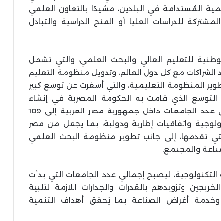
ية المُستدامة في البلدين، مشيدًا بالتعاون العلمي
لمشتركة للدراسات العليا أو المنح الدراسية والتبادل
لوطنية للتعليم العالي والبحث العلمي، والتي تشمل
د الشراكات مع كل دول العالم، وتدويل منظومة التعليم
تطوير المنظومة التعليمية، والتي أسفرت عن توسع كبير
ن التوسع الذي قامت به الحكومة المصرية في إنشاء
الجامعات الأهلية والتكنولوجية، ليصل إجمالي عدد الجامعات داخل جمهورية مصر العربية إلى 109
ولوجية واتفاقيات إطارية ودولية، بما يجعل من مصر
ي تقدمها، إلى جانب تطوير منظومة البحث العلمي
صناعة والمجتمع.
ت التكنولوجية، ليصبح إجمالي عدد الجامعات التي بدأت
 لتأهيل الخريجين وتزويدهم بالقدرات والجدارات اللازمة لتلبية
وخدمة أغراض الصناعة بما يُحقق أهداف التنمية