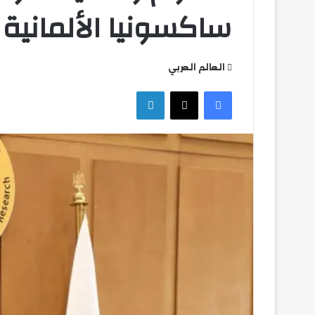
ساكسونيا الألمانية
التعليم
العالي
العالم العربي
تكثف
جهودها
فيسبوك
‫X
لينكدإن
للتصدي
للكيانات
الوهمية
التعليم العالي تكثف
للكيانات الوهمية