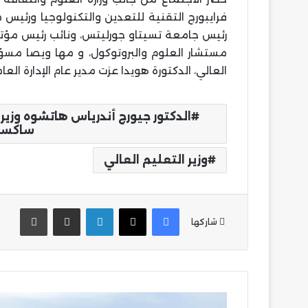
فرايبورج التقنية للتعدين والتكنولوجيا ورئيس 
رئيس جامعة تسيتاو جورليتس، ونائب رئيس مؤتمر
مستشار العلوم والبروتوكول، و مها ويصا مسؤو
العالي، الدكتورة هويدا عزت مدير عام الإدارة الع
الدكتور جيورج أندرياس هاتشوه وزير 
ساكسون
وزير التعليم العالي
فيسبوك
‫X
لينكدإن
مشاركة عبر البريد
طباع
شاركها
وزير