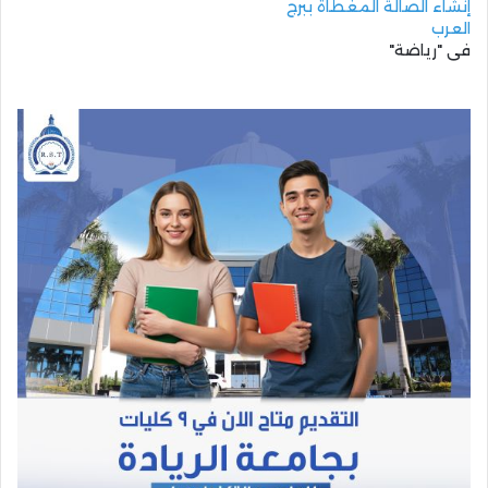
إنشاء الصالة المغطاة ببرج
العرب
في "رياضة"