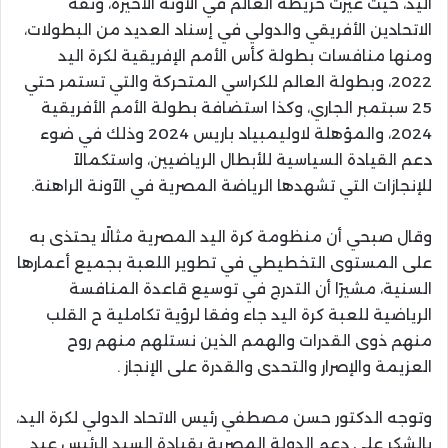
اليد، حيث غيرت خريطة العالم في الآونة الاخيرة، وثقة
الاتحادين الأفريقي والدولي في إسناد العديد من البطولات،
ومنها منافسات بطولة كأس الأمم الإفريقية لكرة اليد
2022، ‬وبطولة العالم للكراسي المتحركة والتي تستمر حتي
25 سبتمبر الجاري، وكذا استضافة بطولة الأمم الأفريقية
2024، والمؤهلة لاوليمبياد باريس 2024 وذلك في ضوء
دعم القيادة السياسية للأبطال الرياضيين، واستكمالاً
للإنجازات التي تشهدها الرياضة المصرية في الآونة الراهنة.
وقال صبحي أن منظومة كرة اليد المصرية مثالًا يحتذى به
على المستوى التخطيطي في تطوير اللعبة بجميع أعمارها
السنية، مشيرًا أن التدرج في توسيع قاعدة المنافسة
الرياضية للعبة كرة اليد جاء وفقا لرؤية تكاملية ح القلب
منهم ذوى القدرات والهمم الذين نستلهم منهم روح
العزيمة والإصرار والتحدى والقدرة على الإنجاز .
وتوجه الدكتور حسن مصطفي رئيس الاتحاد الدولي لكرة اليد،
بالشكر على دعم الدولة المصرية بقيادة السيد الرئيس عبد