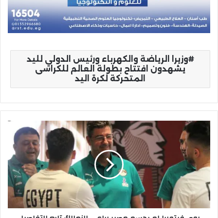
وزيرا الرياضة والكهرباء ورئيس الدولي لليد
يشهدون افتتاح بطولة العالم للكراسى
المتحركة لكرة اليد
روي
فيتوريا
لم
يحسم
مصير
رباعي
الزمالك
تابع
التفاصيل