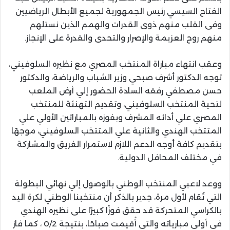
الفتاح السيسي رئيس الجمهورية لجميع الأبطال الرياضيين
وفى القلب منهم ذوى القدرات والهمم الذين نستلهم
منهم روح العزيمة والإصرار والتحدى والقدرة على الإنجاز.
وعقب انتهاء مباراة المنتخب المصري مع نظيره السلوفيني،
توجه الدكتور أشرف صبحي وزير الشباب والرياضة، والدكتور
حسن مصطفي رفقه السادة الحضور إلي أرض الملعب
لتحية المنتخب السلوفيني، وتقديم التهنئة للمنتخب
المصري علي أدائه المشرف وبفوزه بالمباراتين الأولي علي
المتتخب الهندي والثانية علي المتتخب السلوفيني، موجهًا
بتقديم كافة أوجه الدعم اللازم لاستمرار الفريق والمشاركة
في مختلف المحافل الدولية.
ووعد لاعبي المنتخب الوطني بالوصول إلي نهائي البطولة
التي تُقام لأول مرة، جدير بالذكر أن منتخبنا الوطني لكرة اليد
بالكراسي المتحركة قد حقق فوزًا كبيرًا على نظيره الهندي
في أولى مبارياته والتي أُقيمت صباحًا، بنتيجة 0/2 ، كما فاز