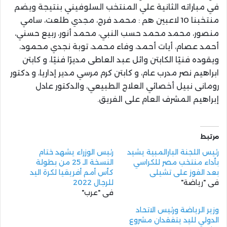
في مباراته الثانية علي المنتخب السلوفيني بنتيجة ويضم
منتخبنا 10 لاعبين هم : محمد فرج، مجدي طلعت، سامي
منصور، محمد محمد حسب النبي، محمد أنور، ربيع حسني،
أحمد عصام، أيات أحمد، وفاء محمد، توبة نجدي محمود،
ويقوده فنيًا الكابتن وائل عبد العاطى مديرًا فنيًا، و كابتن
ابراهيم نصر مدرب عام، و كابتن كرم مرسي مدير إداريا، و دكتور
رومانى نبيل أخصائي العلاج الطبيعي، والدكتور عادل
إبراهيم المشرف العام على الفريق.
مرتبط
رئيس اللجنة البارالمبية يشيد
رئيس الوزراء يشهد ختام
بأداء منتخب مصر للكراسي
النسخة الـ 25 من بطولة
بعد الفوز على تشيلي
كأس أمم أفريقيا لكرة اليد
في "رياضة"
للرجال 2022
في "عرب"
وزير الرياضة ورئيس الاتحاد
الدولي لليد يتفقدان مشروع