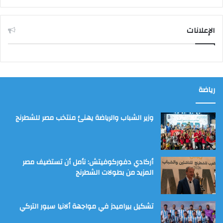
الإعلانات
رياضة
وزير الشباب والرياضة يهنئ منتخب مصر للشطرنج
أركادي دفوركوفيتش: نأمل أن تستضيف مصر
المزيد من بطولات الشطرنج
تشكيل بيراميدز في مواجهة ألانيا سبور التركي