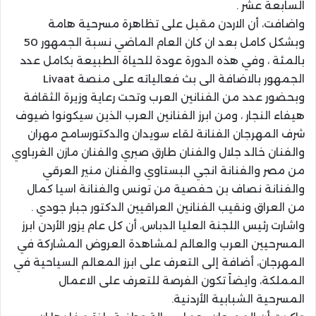
السابعة عشر .
واضافت، أن الاردن مقبل على تظاهرة مسرحية هامة
وبشكل كامل بعد ان كان العام الماضي نسبة الجمهور 50
بالمئة ، وفي هذه الدورة عودة للحياة الطبيعة بكامل عدد
الجمهور بالاضافة الى بث فعالياته على منصة Livaat
وبحضور عدد من الفنانين العرب وتحت رعاية وزيرة الثقافة
هيفاء النجار ، ومن ابرز الفنانين العرب الذين سيكونوا ضيوف
شرف المهرجان الفنانة لقاء سويدان والدكتورسامح مهران
والفنان خالد جلال والفنان طارق صبري والفنان مازن الغرباوي
من مصر والفنانة انجي البستاوي والفنان منير العرقي
والفنانة نصاف بن حفصية من تونس والفنانة اسيا كمال
من العراق ونقيب الفنانين العراقيين الدكتور جبار جودي .
واشارت رئيس اللجنة العليا الدباس، أن كل عام يزور الأردن ابرز
المسرحيين العرب والعالم لمشاهدة العروض المشاركة في
المهرجان، أضافة إلى التعرف على ابرز المعالم السياحية في
المملكة، وايضاً تكون الفرصة للتعرف على الاعمال
المسرحية الشبابية الأردنية.