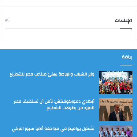
الإعلانات
رياضة
وزير الشباب والرياضة يهنئ منتخب مصر للشطرنج
أركادي دفوركوفيتش: نأمل أن تستضيف مصر
المزيد من بطولات الشطرنج
تشكيل بيراميدز في مواجهة ألانيا سبور التركي