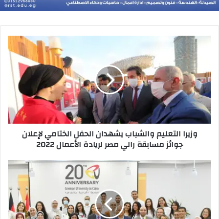
وزيرا
التعليم
والشباب
يشهدان
الحفل
الختامي
لإعلان
جوائز
مسابقة
وزيرا التعليم والشباب يشهدان الحفل الختامي لإعلان
رالي
جوائز مسابقة رالي مصر لريادة الأعمال 2022
مصر
لريادة
الأعمال
مؤتمر
2022
لبحث
تغير
المناخ
وسبل
تعزيز