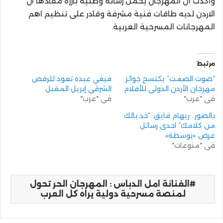
واكدت أن المهرجان يحمل رسالة وطنية بارزة مفادها ان
الاردن لديه طاقات فنية مشرفة وقادر على تنظيم اهم
المهرجانات المسرحية العربية.
مرتبط
“صوت الصمت” يكتسح جوائز
فيفي عبده تعود للرقص
مهرجان الأردن الدولي للأفلام
الشرقي إبريل المقبل
في "عرب"
في "عرب"
بالصور.. ريهام فايق: “خد بالك
من كلامك” احدى رسائل
عرض «بوسطة»
في "منوعات"
الفنانة امل الدباس : المهرجان الحر تحول
لمنصة مسرحية دولية يراه كل العرب