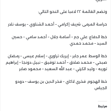
وتضم القائمة ٢٢ لاعبا على النحو التالي:
حراسة المرمى: شريف إكرامي – أحمد الشناوي – يوسف نادر
خط الدفاع: علي جبر – أسامة جلال – أحمد سامي – حسين
السيد – محمد حمدي
خط الوسط: عمر جابر – إيريك تراوري – إسلام عيسى – رمضان
صبحي – محمد صادق – أحمد توفيق – نبيل دونجا – إبراهيم
توريه – وليد الكرتي – عبد الله السعيد – محمود صابر
خط الهجوم: فخري لاكاي – فخر الدين بن يوسف – دودو
الجباس
مرتبط