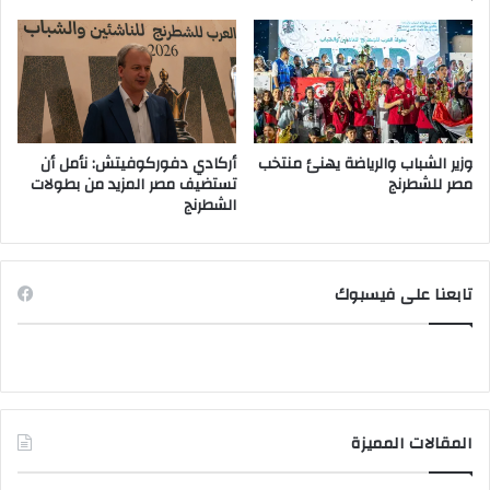
وزير الشباب والرياضة يهنئ منتخب
أركادي دفوركوفيتش: نأمل أن
مصر للشطرنج
تستضيف مصر المزيد من بطولات
الشطرنج
تابعنا على فيسبوك
المقالات المميزة