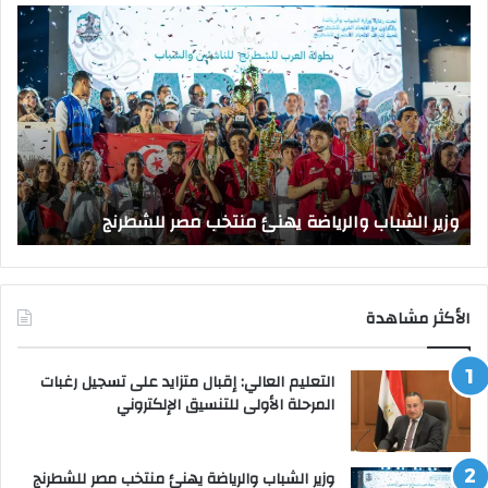
وزير
وزي
الشباب
الت
والرياضة
الع
يهنئ
يتف
منتخب
مك
مصر
الت
للشطرنج
الر
بجا
و
الق
وزير الشباب والرياضة يهنئ منتخب مصر للشطرنج
ا
الأكثر مشاهدة
التعليم العالي: إقبال متزايد على تسجيل رغبات
المرحلة الأولى للتنسيق الإلكتروني
وزير الشباب والرياضة يهنئ منتخب مصر للشطرنج