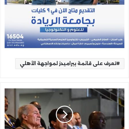
تعرف على قائمة بيراميدز لمواجهة الأهلي
وزير
الشباب
والرياضة
يُهنئ
منتخب
اليد
بحسم